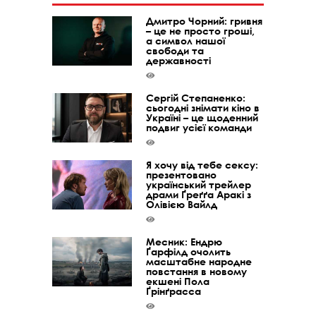
Дмитро Чорний: гривня
– це не просто гроші,
а символ нашої
свободи та
державності
Сергій Степаненко:
сьогодні знімати кіно в
Україні – це щоденний
подвиг усієї команди
Я хочу від тебе сексу:
презентовано
український трейлер
драми Ґреґґа Аракі з
Олівією Вайлд
Месник: Ендрю
Ґарфілд очолить
масштабне народне
повстання в новому
екшені Пола
Ґрінґрасса