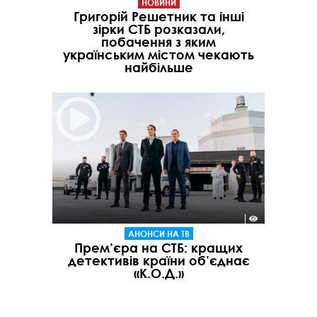
НОВИНИ
Григорій Решетник та інші
зірки СТБ розказали,
побачення з яким
українським містом чекають
найбільше
АНОНСИ НА ТВ
Прем’єра на СТБ: кращих
детективів країни об’єднає
«К.О.Д.»