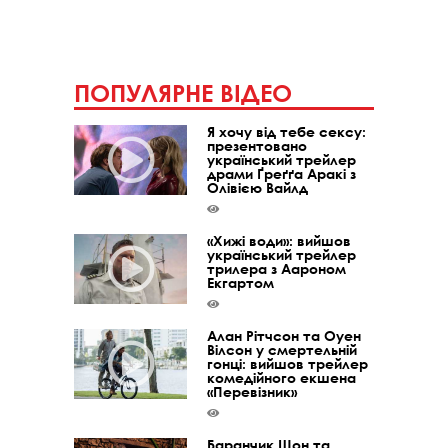
ПОПУЛЯРНЕ ВІДЕО
Я хочу від тебе сексу:
презентовано
український трейлер
драми Ґреґґа Аракі з
Олівією Вайлд
«Хижі води»: вийшов
український трейлер
трилера з Аароном
Екгартом
Алан Рітчсон та Оуен
Вілсон у смертельній
гонці: вийшов трейлер
комедійного екшена
«Перевізник»
Баранчик Шон та