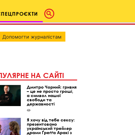
СПЕЦПРОЄКТИ
Допомогти журналістам
УЛЯРНЕ НА САЙТІ
Дмитро Чорний: гривня
– це не просто гроші,
а символ нашої
свободи та
державності
Я хочу від тебе сексу:
презентовано
український трейлер
драми Ґреґґа Аракі з