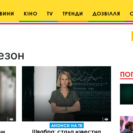
ВИНИ
КІНО
TV
ТРЕНДИ
ДОЗВІЛЛЯ
езон
ПОП
АНОНСИ НА ТВ
ом
Швабра: стала известна