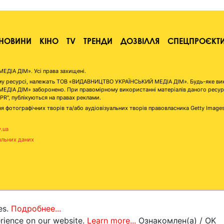
НОВИНИ
КІНО
TV
ТРЕНДИ
ДОЗВІЛЛЯ
СПЕЦПРОЄКТ
ІА ДІМ». Усі права захищені.
аному ресурсі, належать ТОВ «ВИДАВНИЦТВО УКРАЇНСЬКИЙ МЕДІА ДІМ». Будь-яке ви
А ДІМ» заборонено. При правомірному використанні матеріалів даного ресурсу 
"PR", публікуються на правах реклами.
я фотографічних творів та/або аудіовізуальних творів правовласника Getty Image
v.ua
альних даних
es.
Подробнее...
erience on our website.
Learn more...
Ознакомлен(а) / OK