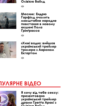
Олівією Вайлд
Месник: Ендрю
Ґарфілд очолить
масштабне народне
повстання в новому
екшені Пола
Ґрінґрасса
«Хижі води»: вийшов
український трейлер
трилера з Аароном
Екгартом
УЛЯРНЕ ВІДЕО
Я хочу від тебе сексу:
презентовано
український трейлер
драми Ґреґґа Аракі з
Олівією Вайлд