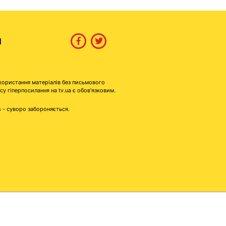
И
користання матеріалів без письмового
гіперпосилання на tv.ua є обов'язковим.
s - суворо забороняється.