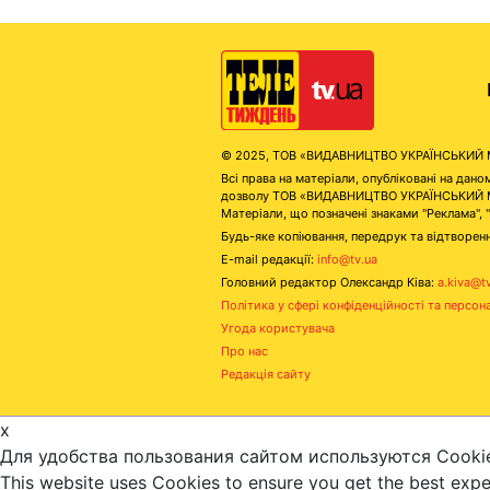
© 2025, ТОВ «ВИДАВНИЦТВО УКРАЇНСЬКИЙ МЕД
Всі права на матеріали, опубліковані на д
дозволу ТОВ «ВИДАВНИЦТВО УКРАЇНСЬКИЙ МЕДІ
Матеріали, що позначені знаками "Реклама", 
Будь-яке копіювання, передрук та відтворенн
E-mail редакції:
info@tv.ua
Головний редактор Олександр Ківа:
a.kiva@t
Політика у сфері конфіденційності та персон
Угода користувача
Про нас
Редакція сайту
x
Для удобства пользования сайтом используются Cooki
This website uses Cookies to ensure you get the best exp