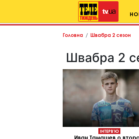
НО
Головна
Швабра 2 сезон
Швабра 2 с
ІНТЕРВ'Ю
Иван Тамашев о втор