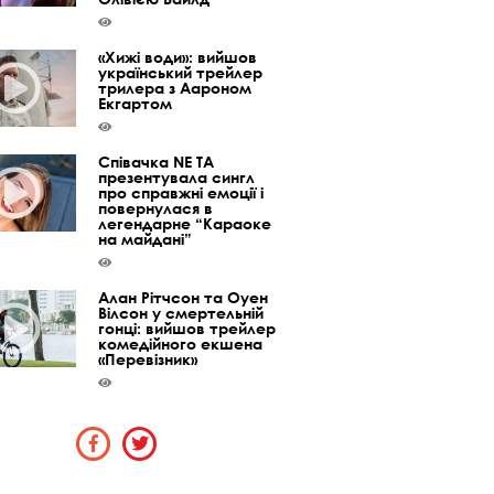
«Хижі води»: вийшов
український трейлер
трилера з Аароном
Екгартом
Співачка NE TA
презентувала сингл
про справжні емоції і
повернулася в
легендарне “Караоке
на майдані”
Алан Рітчсон та Оуен
Вілсон у смертельній
гонці: вийшов трейлер
комедійного екшена
«Перевізник»