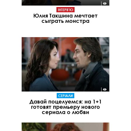
ІНТЕРВ'Ю
Юлия Такшина мечтает
сыграть монстра
СЕРІАЛИ
Давай поцелуемся: на 1+1
готовят премьеру нового
сериала о любви