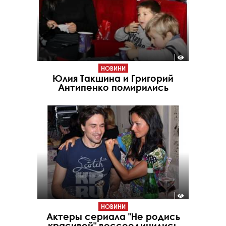
НОВИНИ
Юлия Такшина и Григорий
Антипенко помирились
НОВИНИ
Актеры сериала "Не родись
красивой" воссоединились