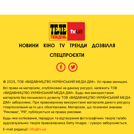
НОВИНИ
КІНО
TV
ТРЕНДИ
ДОЗВІЛЛЯ
СПЕЦПРОЄКТИ
© 2025, ТОВ «ВИДАВНИЦТВО УКРАЇНСЬКИЙ МЕДІА ДІМ». Усі права захищені.
Всі права на матеріали, опубліковані на даному ресурсі, належать ТОВ
«ВИДАВНИЦТВО УКРАЇНСЬКИЙ МЕДІА ДІМ». Будь-яке використання
матеріалів без письмового дозволу ТОВ «ВИДАВНИЦТВО УКРАЇНСЬКИЙ МЕДІА
ДІМ» заборонено. При правомірному використанні матеріалів даного ресурсу
гіперпосилання на tv.ua є обов'язковим. Матеріали, що позначені знаками
"Реклама", "PR", публікуються на правах реклами.
Будь-яке копіювання, передрук та відтворення фотографічних творів та/або
аудіовізуальних творів правовласника Getty Images - суворо забороняється.
E-mail редакції:
info@tv.ua