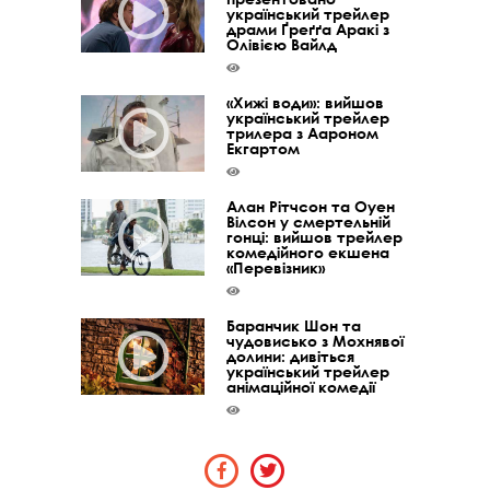
український трейлер
драми Ґреґґа Аракі з
Олівією Вайлд
«Хижі води»: вийшов
український трейлер
трилера з Аароном
Екгартом
Алан Рітчсон та Оуен
Вілсон у смертельній
гонці: вийшов трейлер
комедійного екшена
«Перевізник»
Баранчик Шон та
чудовисько з Мохнявої
долини: дивіться
український трейлер
анімаційної комедії