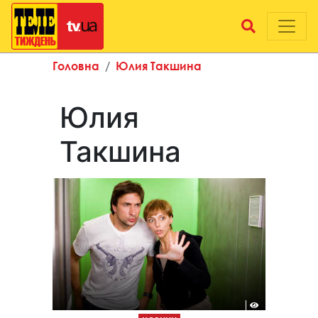
Головна
Юлия Такшина
Юлия
Такшина