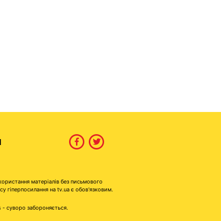
И
користання матеріалів без письмового
гіперпосилання на tv.ua є обов'язковим.
s - суворо забороняється.