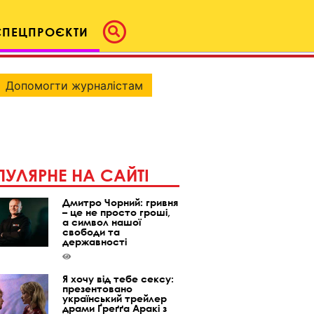
СПЕЦПРОЄКТИ
Допомогти журналістам
УЛЯРНЕ НА САЙТІ
Дмитро Чорний: гривня
– це не просто гроші,
а символ нашої
свободи та
державності
Я хочу від тебе сексу:
презентовано
український трейлер
драми Ґреґґа Аракі з