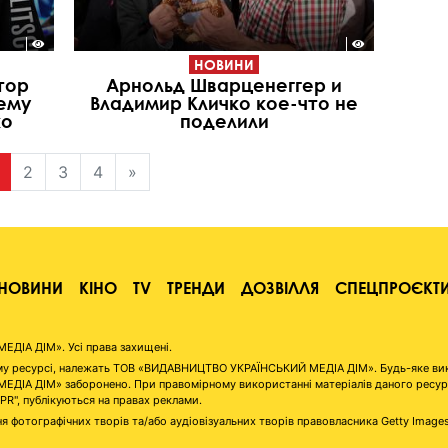
НОВИНИ
тор
Арнольд Шварценеггер и
ему
Владимир Кличко кое-что не
ко
поделили
2
3
4
»
НОВИНИ
КІНО
TV
ТРЕНДИ
ДОЗВІЛЛЯ
СПЕЦПРОЄКТ
ІА ДІМ». Усі права захищені.
аному ресурсі, належать ТОВ «ВИДАВНИЦТВО УКРАЇНСЬКИЙ МЕДІА ДІМ». Будь-яке ви
А ДІМ» заборонено. При правомірному використанні матеріалів даного ресурсу 
"PR", публікуються на правах реклами.
я фотографічних творів та/або аудіовізуальних творів правовласника Getty Image