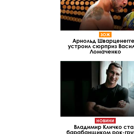
ЗОЖ
Арнольд Шварценегг
устроил сюрприз Васи
Ломаченко
НОВИНИ
Владимир Кличко ста
барабанщиком рок-гр