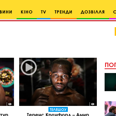
ВИНИ
КІНО
TV
ТРЕНДИ
ДОЗВІЛЛЯ
ПОП
ТЕЛЕШОУ
ртур
Теренс Кроуфорд – Амир