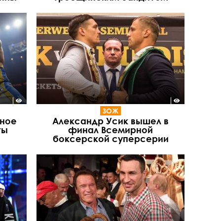
ЗОЖ
лное
Александр Усик вышел в
ты
финал Всемирной
боксерской суперсерии