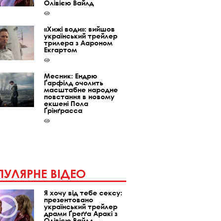
Олівією Вайлд
«Хижі води»: вийшов
український трейлер
трилера з Аароном
Екгартом
Месник: Ендрю
Ґарфілд очолить
масштабне народне
повстання в новому
екшені Пола
Ґрінґрасса
УЛЯРНЕ ВІДЕО
Я хочу від тебе сексу:
презентовано
український трейлер
драми Ґреґґа Аракі з
Олівією Вайлд