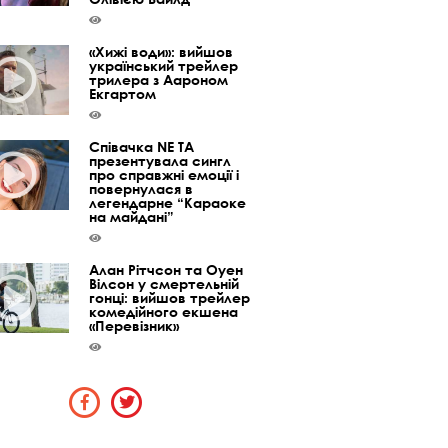
«Хижі води»: вийшов
український трейлер
трилера з Аароном
Екгартом
Співачка NE TA
презентувала сингл
про справжні емоції і
повернулася в
легендарне “Караоке
на майдані”
Алан Рітчсон та Оуен
Вілсон у смертельній
гонці: вийшов трейлер
комедійного екшена
«Перевізник»