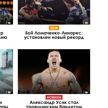
ЗОЖ
ер
Бой Ломаченко-Линарес:
лию
установлен новый рекорд
НОВИНИ
л
Александр Усик стал
уппы
троещинским бандитом