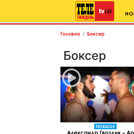
НО
Головна
Боксер
Боксер
ТЕЛЕШОУ
Александр Гвоздик – А