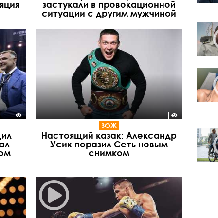
яция
застукали в провокационной
ситуации с другим мужчиной
ЗОЖ
дил
Настоящий казак: Александр
ал
Усик поразил Сеть новым
ом
снимком