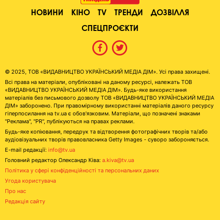
НОВИНИ
КІНО
TV
ТРЕНДИ
ДОЗВІЛЛЯ
СПЕЦПРОЄКТИ
© 2025, ТОВ «ВИДАВНИЦТВО УКРАЇНСЬКИЙ МЕДІА ДІМ». Усі права захищені.
Всі права на матеріали, опубліковані на даному ресурсі, належать ТОВ
«ВИДАВНИЦТВО УКРАЇНСЬКИЙ МЕДІА ДІМ». Будь-яке використання
матеріалів без письмового дозволу ТОВ «ВИДАВНИЦТВО УКРАЇНСЬКИЙ МЕДІА
ДІМ» заборонено. При правомірному використанні матеріалів даного ресурсу
гіперпосилання на tv.ua є обов'язковим. Матеріали, що позначені знаками
"Реклама", "PR", публікуються на правах реклами.
Будь-яке копіювання, передрук та відтворення фотографічних творів та/або
аудіовізуальних творів правовласника Getty Images - суворо забороняється.
E-mail редакції:
info@tv.ua
Головний редактор Олександр Ківа:
a.kiva@tv.ua
Політика у сфері конфіденційності та персональних даних
Угода користувача
Про нас
Редакція сайту