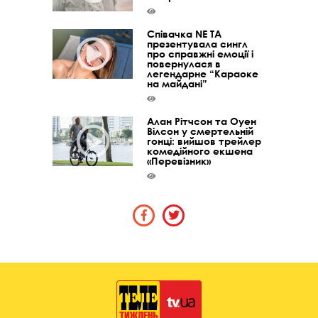
Співачка NE TA
презентувала сингл
про справжні емоції і
повернулася в
легендарне “Караоке
на майдані”
Алан Рітчсон та Оуен
Вілсон у смертельній
гонці: вийшов трейлер
комедійного екшена
«Перевізник»