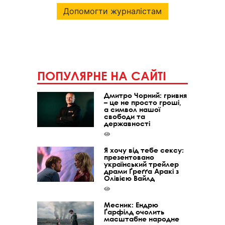
Допомогти журналістам
ПОПУЛЯРНЕ НА САЙТІ
Дмитро Чорний: гривня
– це не просто гроші,
а символ нашої
свободи та
державності
Я хочу від тебе сексу:
презентовано
український трейлер
драми Ґреґґа Аракі з
Олівією Вайлд
Месник: Ендрю
Ґарфілд очолить
масштабне народне