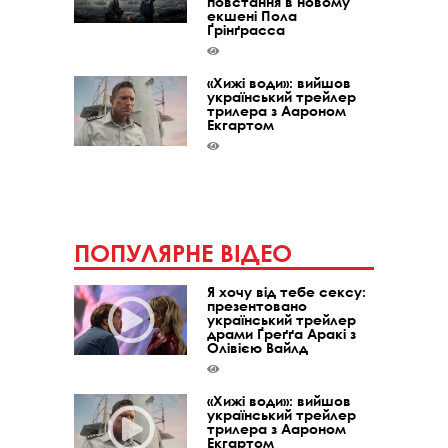
повстання в новому
екшені Пола
Ґрінґрасса
«Хижі води»: вийшов
український трейлер
трилера з Аароном
Екгартом
ПОПУЛЯРНЕ ВІДЕО
Я хочу від тебе сексу:
презентовано
український трейлер
драми Ґреґґа Аракі з
Олівією Вайлд
«Хижі води»: вийшов
український трейлер
трилера з Аароном
Екгартом