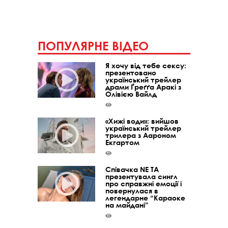
ПОПУЛЯРНЕ ВІДЕО
Я хочу від тебе сексу:
презентовано
український трейлер
драми Ґреґґа Аракі з
Олівією Вайлд
«Хижі води»: вийшов
український трейлер
трилера з Аароном
Екгартом
Співачка NE TA
презентувала сингл
про справжні емоції і
повернулася в
легендарне “Караоке
на майдані”