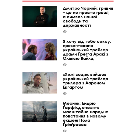
Дмитро Чорний: гривня
– це не просто гроші,
а символ нашої
свободи та
державності
Я хочу від тебе сексу:
презентовано
український трейлер
драми Ґреґґа Аракі з
Олівією Вайлд
«Хижі води»: вийшов
український трейлер
трилера з Аароном
Екгартом
Месник: Ендрю
Ґарфілд очолить
масштабне народне
повстання в новому
екшені Пола
Ґрінґрасса