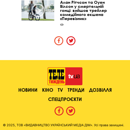
Алан Рітчсон та Оуен
Вілсон у смертельній
гонці: вийшов трейлер
комедійного екшена
«Перевізник»
НОВИНИ
КІНО
TV
ТРЕНДИ
ДОЗВІЛЛЯ
СПЕЦПРОЄКТИ
© 2025, ТОВ «ВИДАВНИЦТВО УКРАЇНСЬКИЙ МЕДІА ДІМ». Усі права захищені.