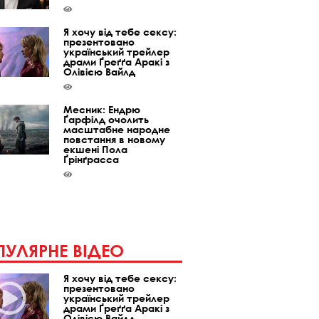
Я хочу від тебе сексу:
презентовано
український трейлер
драми Ґреґґа Аракі з
Олівією Вайлд
Месник: Ендрю
Ґарфілд очолить
масштабне народне
повстання в новому
екшені Пола
Ґрінґрасса
УЛЯРНЕ ВІДЕО
Я хочу від тебе сексу:
презентовано
український трейлер
драми Ґреґґа Аракі з
Олівією Вайлд