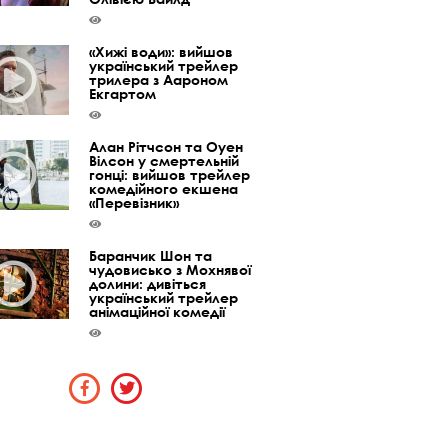
«Хижі води»: вийшов
український трейлер
трилера з Аароном
Екгартом
Алан Рітчсон та Оуен
Вілсон у смертельній
гонці: вийшов трейлер
комедійного екшена
«Перевізник»
Баранчик Шон та
чудовисько з Мохнявої
долини: дивіться
український трейлер
анімаційної комедії