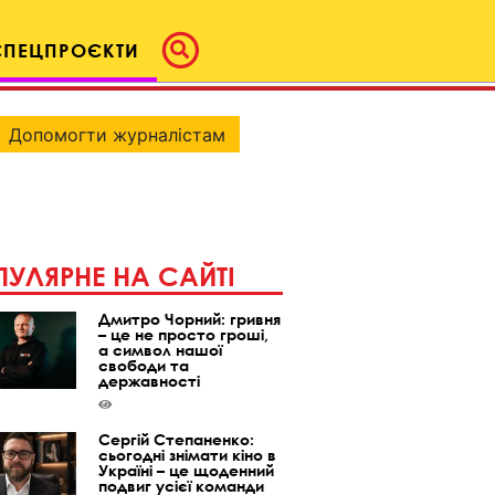
СПЕЦПРОЄКТИ
Допомогти журналістам
УЛЯРНЕ НА САЙТІ
Дмитро Чорний: гривня
– це не просто гроші,
а символ нашої
свободи та
державності
Сергій Степаненко:
сьогодні знімати кіно в
Україні – це щоденний
подвиг усієї команди