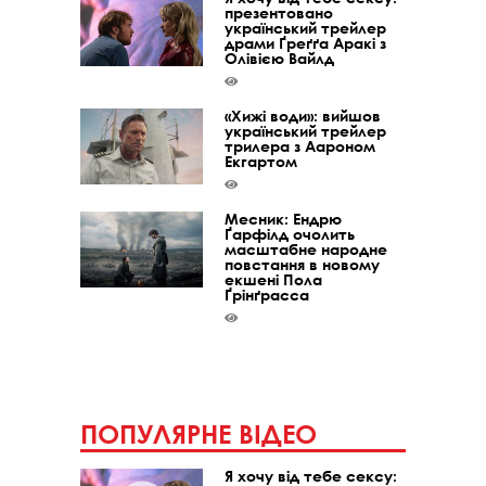
презентовано
український трейлер
драми Ґреґґа Аракі з
Олівією Вайлд
«Хижі води»: вийшов
український трейлер
трилера з Аароном
Екгартом
Месник: Ендрю
Ґарфілд очолить
масштабне народне
повстання в новому
екшені Пола
Ґрінґрасса
ПОПУЛЯРНЕ ВІДЕО
Я хочу від тебе сексу: