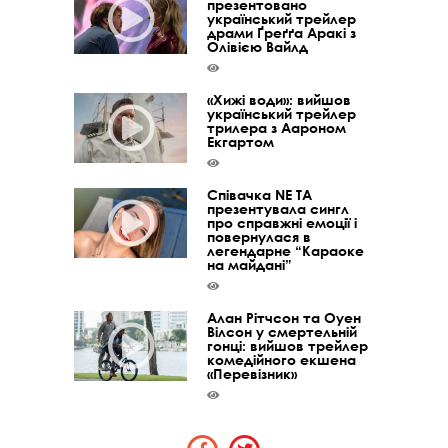
презентовано
український трейлер
драми Ґреґґа Аракі з
Олівією Вайлд
«Хижі води»: вийшов
український трейлер
трилера з Аароном
Екгартом
Співачка NE TA
презентувала сингл
про справжні емоції і
повернулася в
легендарне “Караоке
на майдані”
Алан Рітчсон та Оуен
Вілсон у смертельній
гонці: вийшов трейлер
комедійного екшена
«Перевізник»