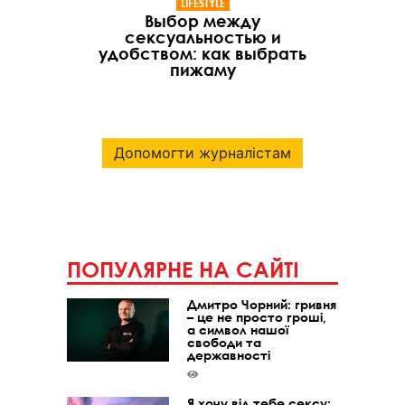
LIFESTYLE
Выбор между
сексуальностью и
удобством: как выбрать
пижаму
Допомогти журналістам
ПОПУЛЯРНЕ НА САЙТІ
Дмитро Чорний: гривня
– це не просто гроші,
а символ нашої
свободи та
державності
Я хочу від тебе сексу: