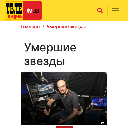
Головна
Умершие звезды
Умершие
звезды