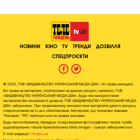
НОВИНИ
КІНО
TV
ТРЕНДИ
ДОЗВІЛЛЯ
СПЕЦПРОЄКТИ
© 2025, ТОВ «ВИДАВНИЦТВО УКРАЇНСЬКИЙ МЕДІА ДІМ». Усі права захищені.
Всі права на матеріали, опубліковані на даному ресурсі, належать ТОВ
«ВИДАВНИЦТВО УКРАЇНСЬКИЙ МЕДІА ДІМ». Будь-яке використання
матеріалів без письмового дозволу ТОВ «ВИДАВНИЦТВО УКРАЇНСЬКИЙ МЕДІА
ДІМ» заборонено. При правомірному використанні матеріалів даного ресурсу
гіперпосилання на tv.ua є обов'язковим. Матеріали, що позначені знаками
"Реклама", "PR", публікуються на правах реклами.
Будь-яке копіювання, передрук та відтворення фотографічних творів та/або
аудіовізуальних творів правовласника Getty Images - суворо забороняється.
E-mail редакції:
info@tv.ua