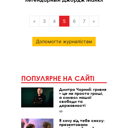
«
3
4
5
6
7
»
Допомогти журналістам
ПОПУЛЯРНЕ НА САЙТІ
Дмитро Чорний: гривня
– це не просто гроші,
а символ нашої
свободи та
державності
Я хочу від тебе сексу:
презентовано