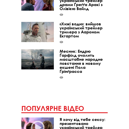
український трейлер
драми Ґреґґа Аракі з
Олівією Вайлд
«Хижі води»: вийшов
український трейлер
трилера з Аароном
Екгартом
Месник: Ендрю
Ґарфілд очолить
масштабне народне
повстання в новому
екшені Пола
Ґрінґрасса
ПОПУЛЯРНЕ ВІДЕО
Я хочу від тебе сексу:
презентовано
український трейлер