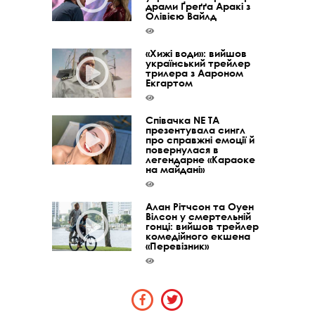
драми Ґреґґа Аракі з
Олівією Вайлд
«Хижі води»: вийшов
український трейлер
трилера з Аароном
Екгартом
Співачка NE TA
презентувала сингл
про справжні емоції й
повернулася в
легендарне «Караоке
на майдані»
Алан Рітчсон та Оуен
Вілсон у смертельній
гонці: вийшов трейлер
комедійного екшена
«Перевізник»