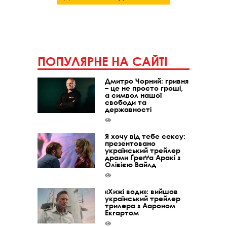
ПОПУЛЯРНЕ НА САЙТІ
Дмитро Чорний: гривня
– це не просто гроші,
а символ нашої
свободи та
державності
Я хочу від тебе сексу:
презентовано
український трейлер
драми Ґреґґа Аракі з
Олівією Вайлд
«Хижі води»: вийшов
український трейлер
трилера з Аароном
Екгартом