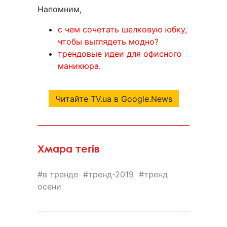
Напомним,
с чем сочетать шелковую юбку,
чтобы выглядеть модно?
трендовые идеи для офисного
маникюра.
Читайте TV.ua в Google.News
Хмара тегів
в тренде
тренд-2019
тренд
осени