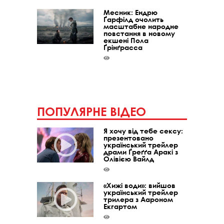
Месник: Ендрю
Ґарфілд очолить
масштабне народне
повстання в новому
екшені Пола
Ґрінґрасса
ПОПУЛЯРНЕ ВІДЕО
Я хочу від тебе сексу:
презентовано
український трейлер
драми Ґреґґа Аракі з
Олівією Вайлд
«Хижі води»: вийшов
український трейлер
трилера з Аароном
Екгартом