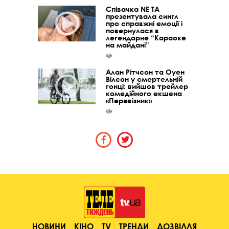
Співачка NE TA
презентувала сингл
про справжні емоції і
повернулася в
легендарне “Караоке
на майдані”
Алан Рітчсон та Оуен
Вілсон у смертельній
гонці: вийшов трейлер
комедійного екшена
«Перевізник»
НОВИНИ
КІНО
TV
ТРЕНДИ
ДОЗВІЛЛЯ