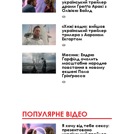
український трейлер
драми Ґреґґа Аракі з
Олівією Вайлд
«Хижі води»: вийшов
український трейлер
трилера з Аароном
Екгартом
Месник: Ендрю
Ґарфілд очолить
масштабне народне
повстання в новому
екшені Пола
Ґрінґрасса
ПОПУЛЯРНЕ ВІДЕО
Я хочу від тебе сексу:
презентовано
український трейлер