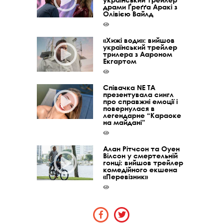
драми Ґреґґа Аракі з
Олівією Вайлд
«Хижі води»: вийшов
український трейлер
трилера з Аароном
Екгартом
Співачка NE TA
презентувала сингл
про справжні емоції і
повернулася в
легендарне “Караоке
на майдані”
Алан Рітчсон та Оуен
Вілсон у смертельній
гонці: вийшов трейлер
комедійного екшена
«Перевізник»