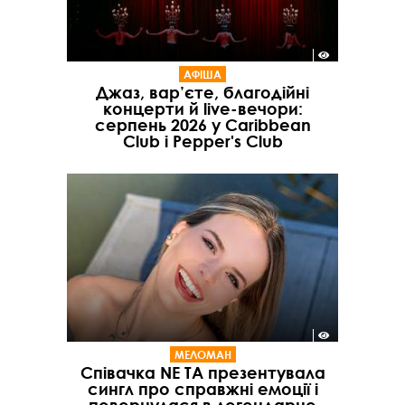
АФІША
Джаз, вар’єте, благодійні
концерти й live-вечори:
серпень 2026 у Caribbean
Club і Pepper's Club
МЕЛОМАН
Співачка NE TA презентувала
сингл про справжні емоції і
повернулася в легендарне