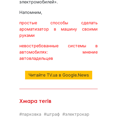
электромобилей».
Напомним,
простые способы сделать
ароматизатор в машину своими
руками
невостребованные системы в
автомобилях: мнение
автовладельцев
Читайте TV.ua в Google.News
Хмара тегів
парковка
штраф
электрокар