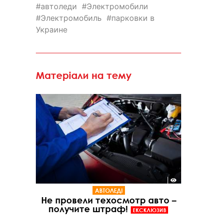
автоледи
Электромобили
Электромобиль
парковки в
Украине
Матеріали на тему
АВТОЛЕДІ
Не провели техосмотр авто –
получите штраф!
ЕКСКЛЮЗИВ