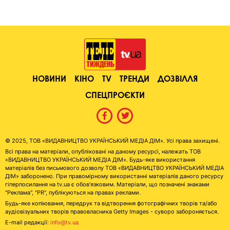
НОВИНИ
КІНО
TV
ТРЕНДИ
ДОЗВІЛЛЯ
СПЕЦПРОЄКТИ
© 2025, ТОВ «ВИДАВНИЦТВО УКРАЇНСЬКИЙ МЕДІА ДІМ». Усі права захищені.
Всі права на матеріали, опубліковані на даному ресурсі, належать ТОВ
«ВИДАВНИЦТВО УКРАЇНСЬКИЙ МЕДІА ДІМ». Будь-яке використання
матеріалів без письмового дозволу ТОВ «ВИДАВНИЦТВО УКРАЇНСЬКИЙ МЕДІА
ДІМ» заборонено. При правомірному використанні матеріалів даного ресурсу
гіперпосилання на tv.ua є обов'язковим. Матеріали, що позначені знаками
"Реклама", "PR", публікуються на правах реклами.
Будь-яке копіювання, передрук та відтворення фотографічних творів та/або
аудіовізуальних творів правовласника Getty Images - суворо забороняється.
E-mail редакції:
info@tv.ua