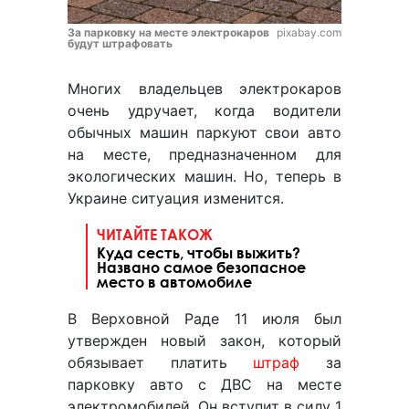
За парковку на месте электрокаров
pixabay.com
будут штрафовать
Многих владельцев электрокаров
очень удручает, когда водители
обычных машин паркуют свои авто
на месте, предназначенном для
экологических машин. Но, теперь в
Украине ситуация изменится.
ЧИТАЙТЕ ТАКОЖ
Куда сесть, чтобы выжить?
Названо самое безопасное
место в автомобиле
В Верховной Раде 11 июля был
утвержден новый закон, который
обязывает платить
штраф
за
парковку авто с ДВС на месте
электромобилей. Он вступит в силу 1