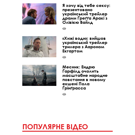
Я хочу від тебе сексу:
презентовано
український трейлер
драми Ґреґґа Аракі з
Олівією Вайлд
«Хижі води»: вийшов
український трейлер
трилера з Аароном
Екгартом
Месник: Ендрю
Ґарфілд очолить
масштабне народне
повстання в новому
екшені Пола
Ґрінґрасса
ПОПУЛЯРНЕ ВІДЕО