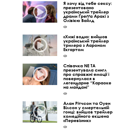
Я хочу від тебе сексу:
презентовано
український трейлер
драми Ґреґґа Аракі з
Олівією Вайлд
«Хижі води»: вийшов
український трейлер
трилера з Аароном
Екгартом
Співачка NE TA
презентувала сингл
про справжні емоції і
повернулася в
легендарне “Караоке
на майдані”
Алан Рітчсон та Оуен
Вілсон у смертельній
гонці: вийшов трейлер
комедійного екшена
«Перевізник»