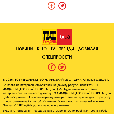
НОВИНИ
КІНО
TV
ТРЕНДИ
ДОЗВІЛЛЯ
СПЕЦПРОЄКТИ
© 2025, ТОВ «ВИДАВНИЦТВО УКРАЇНСЬКИЙ МЕДІА ДІМ». Усі права захищені.
Всі права на матеріали, опубліковані на даному ресурсі, належать ТОВ
«ВИДАВНИЦТВО УКРАЇНСЬКИЙ МЕДІА ДІМ». Будь-яке використання
матеріалів без письмового дозволу ТОВ «ВИДАВНИЦТВО УКРАЇНСЬКИЙ МЕДІА
ДІМ» заборонено. При правомірному використанні матеріалів даного ресурсу
гіперпосилання на tv.ua є обов'язковим. Матеріали, що позначені знаками
"Реклама", "PR", публікуються на правах реклами.
Будь-яке копіювання, передрук та відтворення фотографічних творів та/або