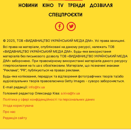
НОВИНИ
КІНО
TV
ТРЕНДИ
ДОЗВІЛЛЯ
СПЕЦПРОЄКТИ
© 2025, ТОВ «ВИДАВНИЦТВО УКРАЇНСЬКИЙ МЕДІА ДІМ». Усі права захищені.
Всі права на матеріали, опубліковані на даному ресурсі, належать ТОВ
«ВИДАВНИЦТВО УКРАЇНСЬКИЙ МЕДІА ДІМ». Будь-яке використання
матеріалів без письмового дозволу ТОВ «ВИДАВНИЦТВО УКРАЇНСЬКИЙ МЕДІА
ДІМ» заборонено. При правомірному використанні матеріалів даного ресурсу
гіперпосилання на tv.ua є обов'язковим. Матеріали, що позначені знаками
"Реклама", "PR", публікуються на правах реклами.
Будь-яке копіювання, передрук та відтворення фотографічних творів та/або
аудіовізуальних творів правовласника Getty Images - суворо забороняється.
E-mail редакції:
info@tv.ua
Головний редактор Олександр Ківа:
a.kiva@tv.ua
Політика у сфері конфіденційності та персональних даних
Угода користувача
Про нас
Редакція сайту