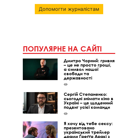
Допомогти журналістам
ПОПУЛЯРНЕ НА САЙТІ
Дмитро Чорний: гривня
– це не просто гроші,
а символ нашої
свободи та
державності
Сергій Степаненко:
сьогодні знімати кіно в
Україні – це щоденний
подвиг усієї команди
Я хочу від тебе сексу:
презентовано
український трейлер
драми Ґреґґа Аракі з