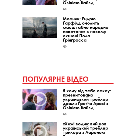
Олівією Вайлд
Месник: Ендрю
Ґарфілд очолить
масштабне народне
повстання в новому
екшені Пола
Ґрінґрасса
ПОПУЛЯРНЕ ВІДЕО
Я хочу від тебе сексу:
презентовано
український трейлер
драми Ґреґґа Аракі з
Олівією Вайлд
«Хижі води»: вийшов
український трейлер
трилера з Аароном