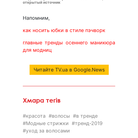
открытый источник
Напомним,
как носить юбки в стиле пэчворк
главные тренды осеннего маникюра
для модниц
Читайте TV.ua в Google.News
Хмара тегів
красота
волосы
в тренде
Модные стрижки
тренд-2019
уход за волосами