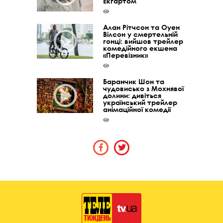
Екгартом
Алан Рітчсон та Оуен
Вілсон у смертельній
гонці: вийшов трейлер
комедійного екшена
«Перевізник»
Баранчик Шон та
чудовисько з Мохнявої
долини: дивіться
український трейлер
анімаційної комедії