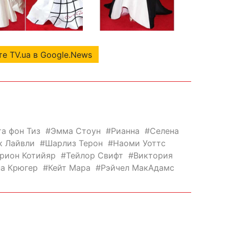
е TV.ua в Google.News
а фон Тиз
Эмма Стоун
Рианна
Селена
к Лайвли
Шарлиз Терон
Наоми Уоттс
рион Котийяр
Тейлор Свифт
Виктория
а Крюгер
Кейт Мара
Рэйчел МакАдамс