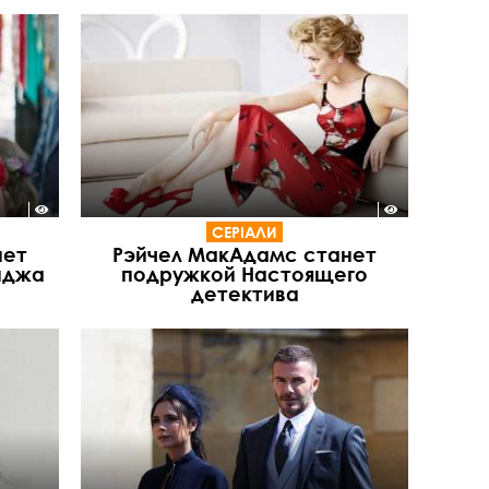
СЕРІАЛИ
нет
Рэйчел МакАдамс станет
нджа
подружкой Настоящего
детектива