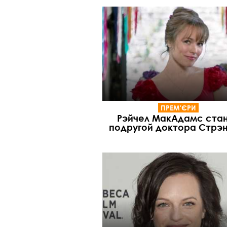
ПРЕМ'ЄРИ
Рэйчел МакАдамс ста
подругой доктора Стрэ