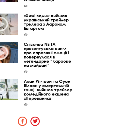
«Хижі води»: вийшов
український трейлер
трилера з Аароном
Екгартом
Співачка NE TA
презентувала сингл
про справжні емоції і
повернулася в
легендарне “Караоке
на майдані”
Алан Рітчсон та Оуен
Вілсон у смертельній
гонці: вийшов трейлер
комедійного екшена
«Перевізник»