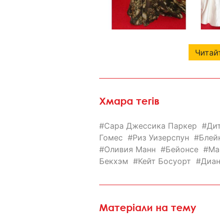
Читайт
Хмара тегів
Сара Джессика Паркер
Дит
Гомес
Риз Уизерспун
Блей
Оливия Манн
Бейонсе
Ма
Бекхэм
Кейт Босуорт
Диан
Матеріали на тему