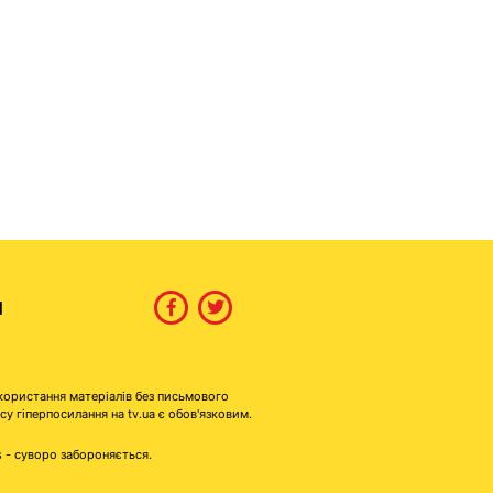
И
користання матеріалів без письмового
гіперпосилання на tv.ua є обов'язковим.
s - суворо забороняється.