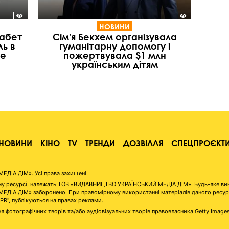
НОВИНИ
забет
Сім'я Бекхем організувала
ь в
гуманітарну допомогу і
ве
пожертвувала $1 млн
українським дітям
НОВИНИ
КІНО
TV
ТРЕНДИ
ДОЗВІЛЛЯ
СПЕЦПРОЄКТ
ІА ДІМ». Усі права захищені.
аному ресурсі, належать ТОВ «ВИДАВНИЦТВО УКРАЇНСЬКИЙ МЕДІА ДІМ». Будь-яке ви
А ДІМ» заборонено. При правомірному використанні матеріалів даного ресурсу 
"PR", публікуються на правах реклами.
я фотографічних творів та/або аудіовізуальних творів правовласника Getty Image