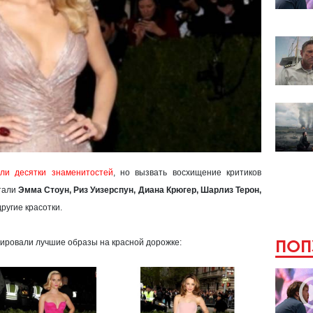
или десятки знаменитостей
, но вызвать восхищение критиков
стали
Эмма Стоун, Риз Уизерспун, Диана Крюгер, Шарлиз Терон,
ругие красотки.
ПОП
ировали лучшие образы на красной дорожке: