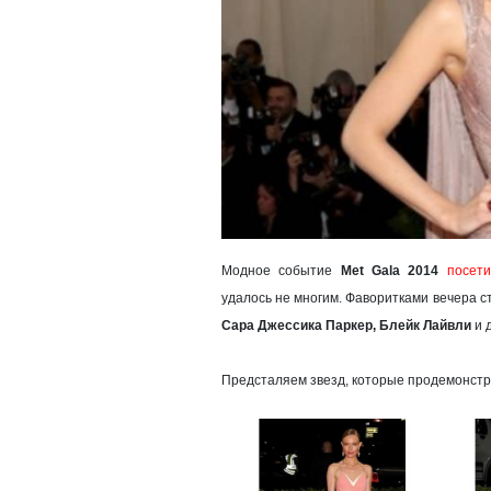
Модное событие
Met Gala 2014
посет
удалось не многим. Фаворитками вечера 
Сара Джессика Паркер, Блейк Лайвли
и д
Предсталяем звезд, которые продемонстр