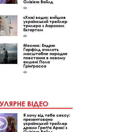
Олівією Вайлд
«Хижі води»: вийшов
український трейлер
трилера з Аароном
Екгартом
Месник: Ендрю
Ґарфілд очолить
масштабне народне
повстання в новому
екшені Пола
Ґрінґрасса
УЛЯРНЕ ВІДЕО
Я хочу від тебе сексу:
презентовано
український трейлер
драми Ґреґґа Аракі з
Олівією Вайлд