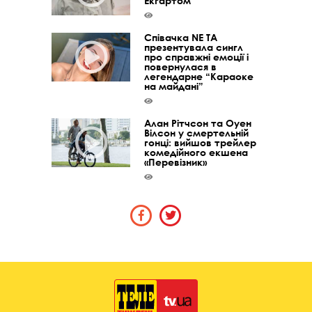
Екгартом
Співачка NE TA
презентувала сингл
про справжні емоції і
повернулася в
легендарне “Караоке
на майдані”
Алан Рітчсон та Оуен
Вілсон у смертельній
гонці: вийшов трейлер
комедійного екшена
«Перевізник»