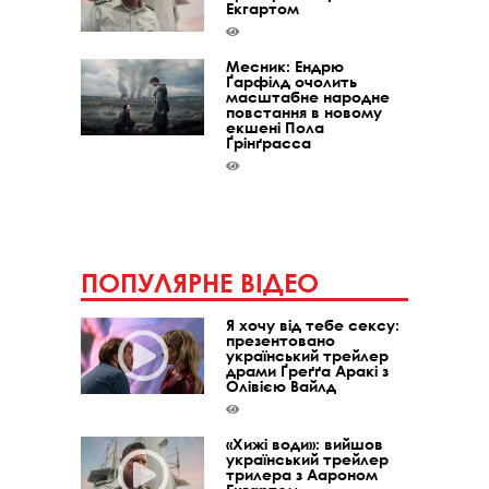
Екгартом
Месник: Ендрю
Ґарфілд очолить
масштабне народне
повстання в новому
екшені Пола
Ґрінґрасса
ПОПУЛЯРНЕ ВІДЕО
Я хочу від тебе сексу:
презентовано
український трейлер
драми Ґреґґа Аракі з
Олівією Вайлд
«Хижі води»: вийшов
український трейлер
трилера з Аароном