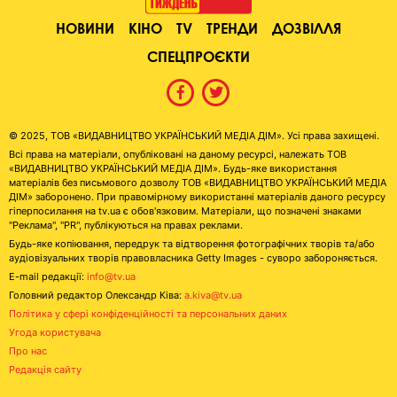
НОВИНИ
КІНО
TV
ТРЕНДИ
ДОЗВІЛЛЯ
СПЕЦПРОЄКТИ
© 2025, ТОВ «ВИДАВНИЦТВО УКРАЇНСЬКИЙ МЕДІА ДІМ». Усі права захищені.
Всі права на матеріали, опубліковані на даному ресурсі, належать ТОВ
«ВИДАВНИЦТВО УКРАЇНСЬКИЙ МЕДІА ДІМ». Будь-яке використання
матеріалів без письмового дозволу ТОВ «ВИДАВНИЦТВО УКРАЇНСЬКИЙ МЕДІА
ДІМ» заборонено. При правомірному використанні матеріалів даного ресурсу
гіперпосилання на tv.ua є обов'язковим. Матеріали, що позначені знаками
"Реклама", "PR", публікуються на правах реклами.
Будь-яке копіювання, передрук та відтворення фотографічних творів та/або
аудіовізуальних творів правовласника Getty Images - суворо забороняється.
E-mail редакції:
info@tv.ua
Головний редактор Олександр Ківа:
a.kiva@tv.ua
Політика у сфері конфіденційності та персональних даних
Угода користувача
Про нас
Редакція сайту