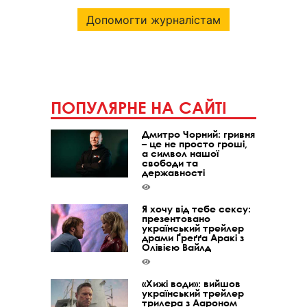
Допомогти журналістам
ПОПУЛЯРНЕ НА САЙТІ
Дмитро Чорний: гривня
– це не просто гроші,
а символ нашої
свободи та
державності
Я хочу від тебе сексу:
презентовано
український трейлер
драми Ґреґґа Аракі з
Олівією Вайлд
«Хижі води»: вийшов
український трейлер
трилера з Аароном