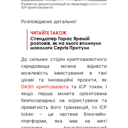
Розвиток децентралізації на прикладі
pixabay.com
ICP криптовалюти
Розповідаємо детально!
ЧИТАЙТЕ ТАКОЖ
Стендапер Тарас Яремій
розповів, як на нього вплинули
монологи Сергія Притули
До сильних сторін криптовалютного
середовища можна віднести
можливість інвестування в такі
цікаві та інноваційні проєкти, як
DASH криптовалюта
та ІСР токен. І
якщо перша монета орієнтована
безпосередньо на користувача та
приватність його транзакцій, то ІСР
token – це частина блокчейн-
платформи, яка має на меті
створити децентралізований