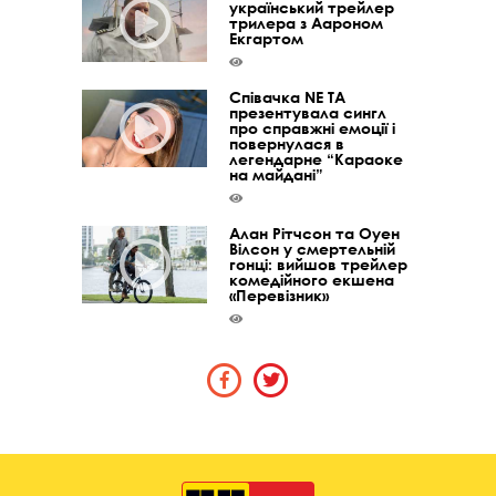
український трейлер
трилера з Аароном
Екгартом
Співачка NE TA
презентувала сингл
про справжні емоції і
повернулася в
легендарне “Караоке
на майдані”
Алан Рітчсон та Оуен
Вілсон у смертельній
гонці: вийшов трейлер
комедійного екшена
«Перевізник»