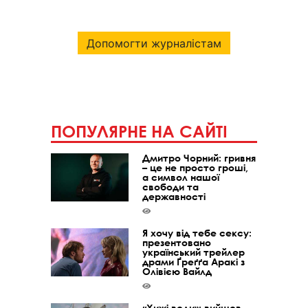
Допомогти журналістам
ПОПУЛЯРНЕ НА САЙТІ
Дмитро Чорний: гривня
– це не просто гроші,
а символ нашої
свободи та
державності
Я хочу від тебе сексу:
презентовано
український трейлер
драми Ґреґґа Аракі з
Олівією Вайлд
«Хижі води»: вийшов