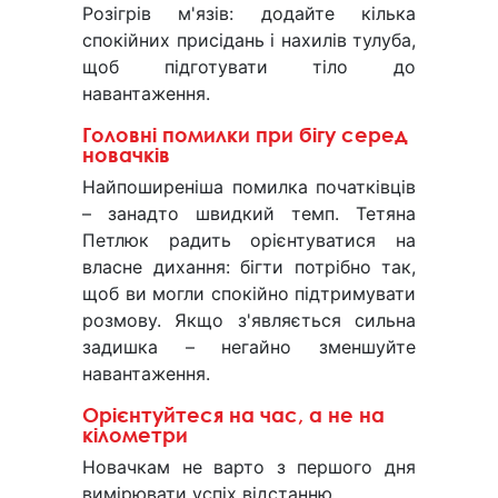
Розігрів м'язів: додайте кілька
спокійних присідань і нахилів тулуба,
щоб підготувати тіло до
навантаження.
Головні помилки при бігу серед
новачків
Найпоширеніша помилка початківців
– занадто швидкий темп. Тетяна
Петлюк радить орієнтуватися на
власне дихання: бігти потрібно так,
щоб ви могли спокійно підтримувати
розмову. Якщо з'являється сильна
задишка – негайно зменшуйте
навантаження.
Орієнтуйтеся на час, а не на
кілометри
Новачкам не варто з першого дня
вимірювати успіх відстанню.