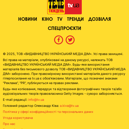
НОВИНИ
КІНО
TV
ТРЕНДИ
ДОЗВІЛЛЯ
СПЕЦПРОЄКТИ
© 2025, ТОВ «ВИДАВНИЦТВО УКРАЇНСЬКИЙ МЕДІА ДІМ». Усі права захищені.
Всі права на матеріали, опубліковані на даному ресурсі, належать ТОВ
«ВИДАВНИЦТВО УКРАЇНСЬКИЙ МЕДІА ДІМ». Будь-яке використання
матеріалів без письмового дозволу ТОВ «ВИДАВНИЦТВО УКРАЇНСЬКИЙ МЕДІА
ДІМ» заборонено. При правомірному використанні матеріалів даного ресурсу
гіперпосилання на tv.ua є обов'язковим. Матеріали, що позначені знаками
"Реклама", "PR", публікуються на правах реклами.
Будь-яке копіювання, передрук та відтворення фотографічних творів та/або
аудіовізуальних творів правовласника Getty Images - суворо забороняється.
E-mail редакції:
info@tv.ua
Головний редактор Олександр Ківа:
a.kiva@tv.ua
Політика у сфері конфіденційності та персональних даних
Угода користувача
Про нас