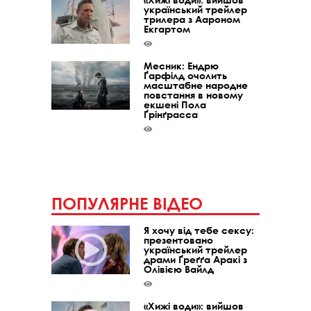
український трейлер
трилера з Аароном
Екгартом
Месник: Ендрю
Ґарфілд очолить
масштабне народне
повстання в новому
екшені Пола
Ґрінґрасса
ПОПУЛЯРНЕ ВІДЕО
Я хочу від тебе сексу:
презентовано
український трейлер
драми Ґреґґа Аракі з
Олівією Вайлд
«Хижі води»: вийшов