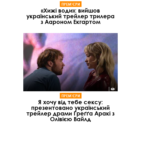
ПРЕМ'ЄРИ
«Хижі води»: вийшов
український трейлер трилера
з Аароном Екгартом
ПРЕМ'ЄРИ
Я хочу від тебе сексу:
презентовано український
трейлер драми Ґреґґа Аракі з
Олівією Вайлд