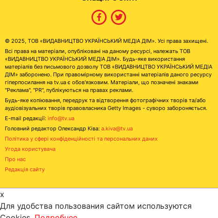
© 2025, ТОВ «ВИДАВНИЦТВО УКРАЇНСЬКИЙ МЕДІА ДІМ». Усі права захищені.
Всі права на матеріали, опубліковані на даному ресурсі, належать ТОВ
«ВИДАВНИЦТВО УКРАЇНСЬКИЙ МЕДІА ДІМ». Будь-яке використання
матеріалів без письмового дозволу ТОВ «ВИДАВНИЦТВО УКРАЇНСЬКИЙ МЕДІА
ДІМ» заборонено. При правомірному використанні матеріалів даного ресурсу
гіперпосилання на tv.ua є обов'язковим. Матеріали, що позначені знаками
"Реклама", "PR", публікуються на правах реклами.
Будь-яке копіювання, передрук та відтворення фотографічних творів та/або
аудіовізуальних творів правовласника Getty Images - суворо забороняється.
E-mail редакції:
info@tv.ua
Головний редактор Олександр Ківа:
a.kiva@tv.ua
Політика у сфері конфіденційності та персональних даних
Угода користувача
Про нас
Редакція сайту
x
Для удобства пользования сайтом используются
Cookies.
Подробнее...