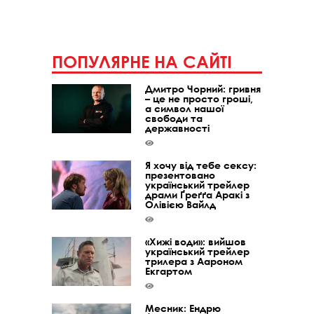
ПОПУЛЯРНЕ НА САЙТІ
Дмитро Чорний: гривня
– це не просто гроші,
а символ нашої
свободи та
державності
Я хочу від тебе сексу:
презентовано
український трейлер
драми Ґреґґа Аракі з
Олівією Вайлд
«Хижі води»: вийшов
український трейлер
трилера з Аароном
Екгартом
Месник: Ендрю