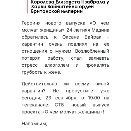
Королева Елизавета II забрала у
Харви Вайнштейна орден
Британской империи
Героиня нового выпуска «О чем
молчат женщины» 24-летняя Мадина
обратилась к Оксане Байрак –
карантин очень повлиял на ее
отношения с мужем. Возлюбленный
потерял работу, стал заливать
стресс алкоголем и проявлять
грубость к жене.
Действительно ли всему виной
карантин? Не пропустите уже
сегодня, 23 сентября, в 19:00 на
телеканале СТБ новый выпуск
проекта «О чем молчат женщины»!
Напомним,