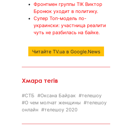
Фронтмен группы ТІК Виктор
Бронюк уходит в политику.
Супер Топ-модель по-
украински: участница реалити
чуть не разбилась на байке.
Читайте TV.ua в Google.News
Хмара тегів
СТБ
Оксана Байрак
телешоу
О чем молчат женщины
телешоу
онлайн
телешоу 2020