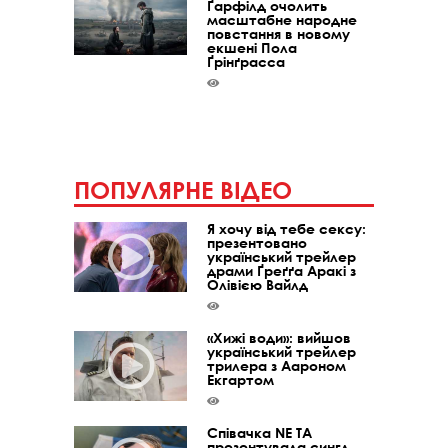
Ґарфілд очолить
масштабне народне
повстання в новому
екшені Пола
Ґрінґрасса
ПОПУЛЯРНЕ ВІДЕО
Я хочу від тебе сексу:
презентовано
український трейлер
драми Ґреґґа Аракі з
Олівією Вайлд
«Хижі води»: вийшов
український трейлер
трилера з Аароном
Екгартом
Співачка NE TA
презентувала сингл