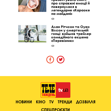
про справжні емоції й
повернулася в
легендарне «Караоке
на майдані»
Алан Рітчсон та Оуен
Вілсон у смертельній
гонці: вийшов трейлер
комедійного екшена
«Перевізник»
НОВИНИ
КІНО
TV
ТРЕНДИ
ДОЗВІЛЛЯ
СПЕЦПРОЄКТИ