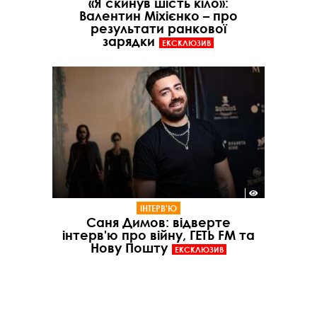
«Я скинув шість кіло»:
Валентин Міхієнко – про
результати ранкової
зарядки
ЕКСКЛЮЗИВ
ІНТЕРВ'Ю
Саня Димов: відверте
інтерв'ю про війну, ГЕТЬ FM та
Нову Пошту
ЕКСКЛЮЗИВ