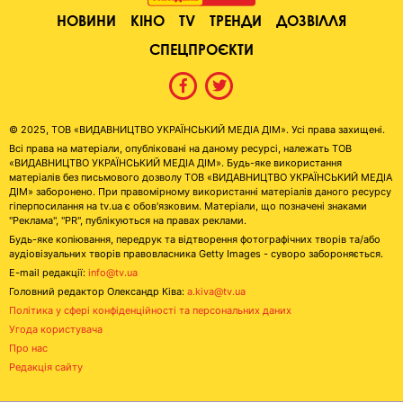
НОВИНИ
КІНО
TV
ТРЕНДИ
ДОЗВІЛЛЯ
СПЕЦПРОЄКТИ
© 2025, ТОВ «ВИДАВНИЦТВО УКРАЇНСЬКИЙ МЕДІА ДІМ». Усі права захищені.
Всі права на матеріали, опубліковані на даному ресурсі, належать ТОВ
«ВИДАВНИЦТВО УКРАЇНСЬКИЙ МЕДІА ДІМ». Будь-яке використання
матеріалів без письмового дозволу ТОВ «ВИДАВНИЦТВО УКРАЇНСЬКИЙ МЕДІА
ДІМ» заборонено. При правомірному використанні матеріалів даного ресурсу
гіперпосилання на tv.ua є обов'язковим. Матеріали, що позначені знаками
"Реклама", "PR", публікуються на правах реклами.
Будь-яке копіювання, передрук та відтворення фотографічних творів та/або
аудіовізуальних творів правовласника Getty Images - суворо забороняється.
E-mail редакції:
info@tv.ua
Головний редактор Олександр Ківа:
a.kiva@tv.ua
Політика у сфері конфіденційності та персональних даних
Угода користувача
Про нас
Редакція сайту