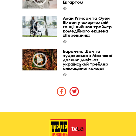
Екгартом
Алан Рітчсон та Оуен
Вілсон у смертельній
гонці: вийшов трейлер
комедійного екшена
«Перевізник»
Баранчик Шон та
чудовисько з Мохнявої
долини: дивіться
український трейлер
анімаційної комедії