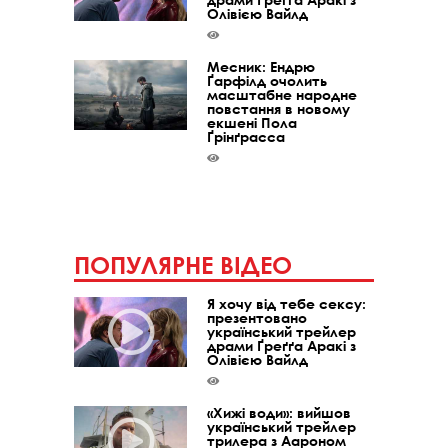
Олівією Вайлд
Месник: Ендрю
Ґарфілд очолить
масштабне народне
повстання в новому
екшені Пола
Ґрінґрасса
ПОПУЛЯРНЕ ВІДЕО
Я хочу від тебе сексу:
презентовано
український трейлер
драми Ґреґґа Аракі з
Олівією Вайлд
«Хижі води»: вийшов
український трейлер
трилера з Аароном