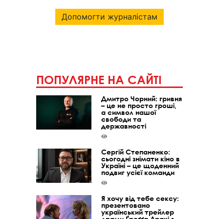
Допомогти журналістам
ПОПУЛЯРНЕ НА САЙТІ
Дмитро Чорний: гривня
– це не просто гроші,
а символ нашої
свободи та
державності
Сергій Степаненко:
сьогодні знімати кіно в
Україні – це щоденний
подвиг усієї команди
Я хочу від тебе сексу:
презентовано
український трейлер
драми Ґреґґа Аракі з