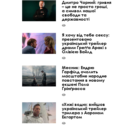
Дмитро Чорний: гривня
– це не просто гроші,
а символ нашої
свободи та
державності
Я хочу від тебе сексу:
презентовано
український трейлер
драми Ґреґґа Аракі з
Олівією Вайлд
Месник: Ендрю
Ґарфілд очолить
масштабне народне
повстання в новому
екшені Пола
Ґрінґрасса
«Хижі води»: вийшов
український трейлер
трилера з Аароном
Екгартом