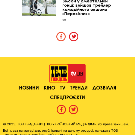
Вілсон у смертельній
гонці: вийшов трейлер
комедійного екшена
«Перевізник»
НОВИНИ
КІНО
TV
ТРЕНДИ
ДОЗВІЛЛЯ
СПЕЦПРОЄКТИ
© 2025, ТОВ «ВИДАВНИЦТВО УКРАЇНСЬКИЙ МЕДІА ДІМ». Усі права захищені.
Всі права на матеріали, опубліковані на даному ресурсі, належать ТОВ