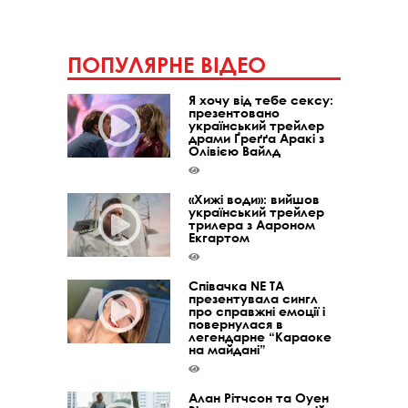
ПОПУЛЯРНЕ ВІДЕО
Я хочу від тебе сексу:
презентовано
український трейлер
драми Ґреґґа Аракі з
Олівією Вайлд
«Хижі води»: вийшов
український трейлер
трилера з Аароном
Екгартом
Співачка NE TA
презентувала сингл
про справжні емоції і
повернулася в
легендарне “Караоке
на майдані”
Алан Рітчсон та Оуен