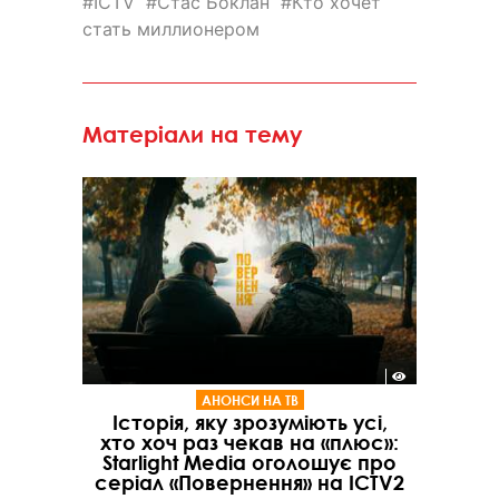
ICTV
Стас Боклан
Кто хочет
стать миллионером
Матеріали на тему
АНОНСИ НА ТВ
Історія, яку зрозуміють усі,
хто хоч раз чекав на «плюс»:
Starlight Media оголошує про
серіал «Повернення» на ICTV2