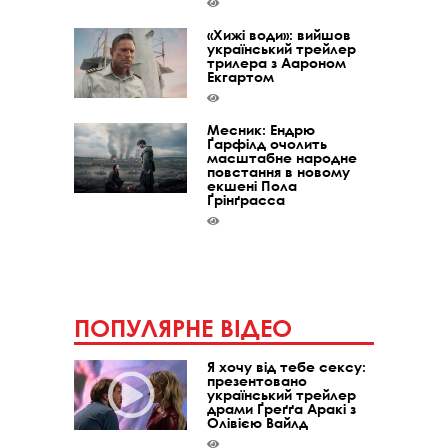
«Хижі води»: вийшов
український трейлер
трилера з Аароном
Екгартом
Месник: Ендрю
Ґарфілд очолить
масштабне народне
повстання в новому
екшені Пола
Ґрінґрасса
ПОПУЛЯРНЕ ВІДЕО
Я хочу від тебе сексу:
презентовано
український трейлер
драми Ґреґґа Аракі з
Олівією Вайлд