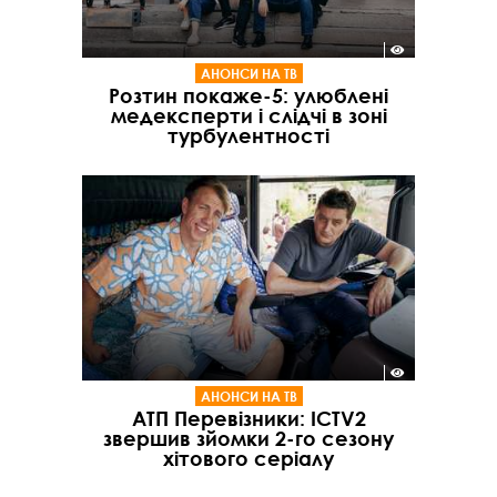
АНОНСИ НА ТВ
Розтин покаже-5: улюблені
медексперти і слідчі в зоні
турбулентності
АНОНСИ НА ТВ
АТП Перевізники: ICTV2
звершив зйомки 2-го сезону
хітового серіалу