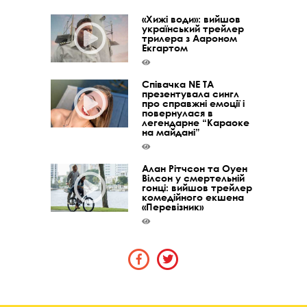
«Хижі води»: вийшов
український трейлер
трилера з Аароном
Екгартом
Співачка NE TA
презентувала сингл
про справжні емоції і
повернулася в
легендарне “Караоке
на майдані”
Алан Рітчсон та Оуен
Вілсон у смертельній
гонці: вийшов трейлер
комедійного екшена
«Перевізник»