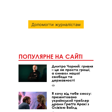
Допомогти журналістам
ПОПУЛЯРНЕ НА САЙТІ
Дмитро Чорний: гривня
– це не просто гроші,
а символ нашої
свободи та
державності
Я хочу від тебе сексу:
презентовано
український трейлер
драми Ґреґґа Аракі з
Олівією Вайлд