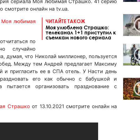
серия сериала Моя любимая Страшко. 41 серию
 смотрите онлайн на tv.ua.
а
Моя любимая
ЧИТАЙТЕ ТАКОЖ
Моя улюблена Страшко:
телеканал 1+1 приступил к
съемкам нового сериала
отчитаться по
но случайно
а, думая, что Николай миллионер, пользуется
 обед. Между тем Андрей предлагает Максиму
й и пригласить ее в СПА отель. У Насти день
праздновать его как обычно с бабушкой и
а пытается организовать празднование с
ая Страшко
от 13.10.2021 смотрите онлайн на