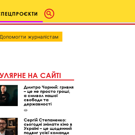
СПЕЦПРОЄКТИ
Допомогти журналістам
УЛЯРНЕ НА САЙТІ
Дмитро Чорний: гривня
– це не просто гроші,
а символ нашої
свободи та
державності
Сергій Степаненко:
сьогодні знімати кіно в
Україні – це щоденний
подвиг усієї команди