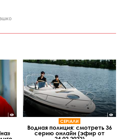
ашко
СЕРІАЛИ
Водная полиция: смотреть 36
їна»
серию онлайн (эфир от
диго
24.02.2022)