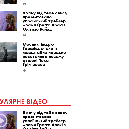
Я хочу від тебе сексу:
презентовано
український трейлер
драми Ґреґґа Аракі з
Олівією Вайлд
Месник: Ендрю
Ґарфілд очолить
масштабне народне
повстання в новому
екшені Пола
Ґрінґрасса
УЛЯРНЕ ВІДЕО
Я хочу від тебе сексу:
презентовано
український трейлер
драми Ґреґґа Аракі з
Олівією Вайлд