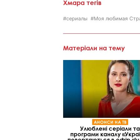
Хмара тегів
сериалы
Моя любимая Стр
Матеріали на тему
АНОНСИ НА ТВ
Улюблені серіали та
програми каналу «Укра
повертаються в ефір «Ін