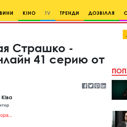
ВИНИ
КІНО
TV
ТРЕНДИ
ДОЗВІЛЛЯ
я Страшко -
нлайн 41 серию от
ПОП
 КІва
ктор
ора...