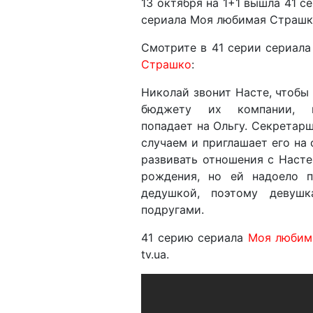
13 октября на 1+1 вышла 41 
сериала Моя любимая Страшко
Смотрите в 41 серии сериал
Страшко
:
Николай звонит Насте, чтобы 
бюджету их компании, 
попадает на Ольгу. Секретарш
случаем и приглашает его на
развивать отношения с Насте
рождения, но ей надоело 
дедушкой, поэтому девушк
подругами.
41 серию сериала
Моя любим
tv.ua.