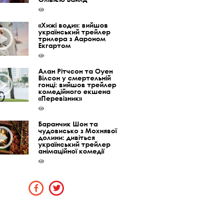
«Хижі води»: вийшов
український трейлер
трилера з Аароном
Екгартом
Алан Рітчсон та Оуен
Вілсон у смертельній
гонці: вийшов трейлер
комедійного екшена
«Перевізник»
Баранчик Шон та
чудовисько з Мохнявої
долини: дивіться
український трейлер
анімаційної комедії