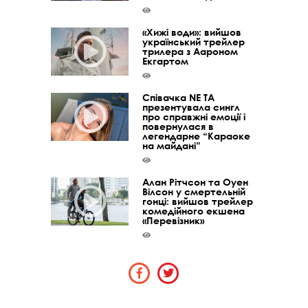
«Хижі води»: вийшов
український трейлер
трилера з Аароном
Екгартом
Співачка NE TA
презентувала сингл
про справжні емоції і
повернулася в
легендарне “Караоке
на майдані”
Алан Рітчсон та Оуен
Вілсон у смертельній
гонці: вийшов трейлер
комедійного екшена
«Перевізник»