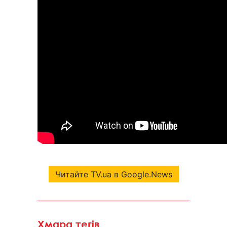
Читайте TV.ua в Google.News
Хмара тегів