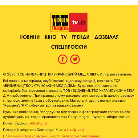
НОВИНИ
КІНО
TV
ТРЕНДИ
ДОЗВІЛЛЯ
СПЕЦПРОЄКТИ
© 2025, ТОВ «ВИДАВНИЦТВО УКРАЇНСЬКИЙ МЕДІА ДІМ». Усі права захищені.
Всі права на матеріали, опубліковані на даному ресурсі, належать ТОВ
«ВИДАВНИЦТВО УКРАЇНСЬКИЙ МЕДІА ДІМ». Будь-яке використання
матеріалів без письмового дозволу ТОВ «ВИДАВНИЦТВО УКРАЇНСЬКИЙ МЕДІА
ДІМ» заборонено. При правомірному використанні матеріалів даного ресурсу
гіперпосилання на tv.ua є обов'язковим. Матеріали, що позначені знаками
"Реклама", "PR", публікуються на правах реклами.
Будь-яке копіювання, передрук та відтворення фотографічних творів та/або
аудіовізуальних творів правовласника Getty Images - суворо забороняється.
E-mail редакції:
info@tv.ua
Головний редактор Олександр Ківа:
a.kiva@tv.ua
Політика у сфері конфіденційності та персональних даних