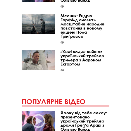
Олівією Вайлд
Месник: Ендрю
Ґарфілд очолить
масштабне народне
повстання в новому
екшені Пола
Ґрінґрасса
«Хижі води»: вийшов
український трейлер
трилера з Аароном
Екгартом
ПОПУЛЯРНЕ ВІДЕО
Я хочу від тебе сексу:
презентовано
український трейлер
драми Ґреґґа Аракі з
Олівією Вайлд