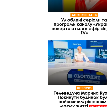
АНОНСИ НА ТВ
Улюблені серіали та
програми каналу «Укра
повертаються в ефір «Ін
TV»
ІНТЕРВ'Ю
Телеведуча Марина Кух
Покинути будинок бу
найважчим рішенням
моєму житті
ЕКСКЛЮЗИВ