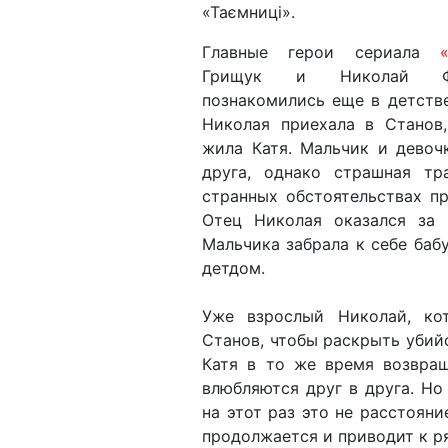
«Таємниці».
Главные герои сериала
Грищук и Николай 
познакомились еще в детстве
Николая приехала в Станов
жила Катя. Мальчик и девоч
друга, однако страшная тр
странных обстоятельствах пр
Отец Николая оказался за
Мальчика забрала к себе баб
детдом.
Уже взрослый Николай, ко
Станов, чтобы раскрыть убий
Катя в то же время возвращ
влюбляются друг в друга. Но
на этот раз это не расстояни
продолжается и приводит к р