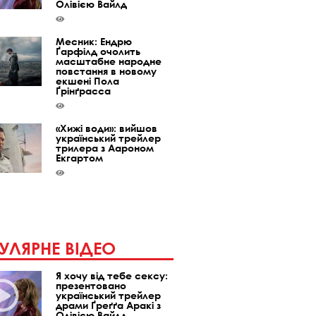
Олівією Вайлд
Месник: Ендрю
Ґарфілд очолить
масштабне народне
повстання в новому
екшені Пола
Ґрінґрасса
«Хижі води»: вийшов
український трейлер
трилера з Аароном
Екгартом
УЛЯРНЕ ВІДЕО
Я хочу від тебе сексу:
презентовано
український трейлер
драми Ґреґґа Аракі з
Олівією Вайлд