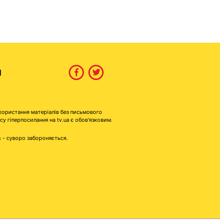
И
користання матеріалів без письмового
гіперпосилання на tv.ua є обов'язковим.
s - суворо забороняється.