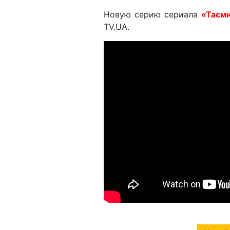
Новую серию сериала
«Таємн
TV.UA.