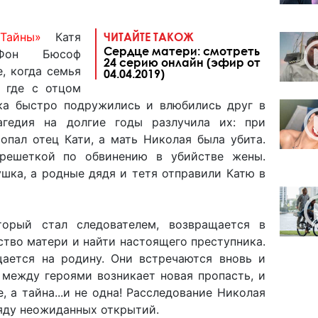
«Тайны»
Катя
ЧИТАЙТЕ ТАКОЖ
Сердце матери: смотреть
Фон Бюсоф
24 серию онлайн (эфир от
, когда семья
04.04.2019)
, где с отцом
ка быстро подружились и влюбились друг в
агедия на долгие годы разлучила их: при
опал отец Кати, а мать Николая была убита.
 решеткой по обвинению в убийстве жены.
ушка, а родные дядя и тетя отправили Катю в
торый стал следователем, возвращается в
ство матери и найти настоящего преступника.
ается на родину. Они встречаются вновь и
 между героями возникает новая пропасть, и
е, а тайна...и не одна! Расследование Николая
яду неожиданных открытий.