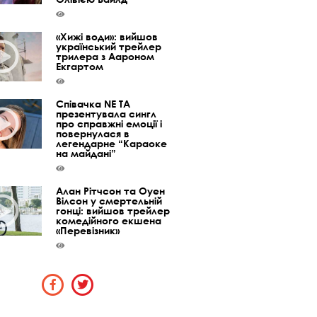
«Хижі води»: вийшов
український трейлер
трилера з Аароном
Екгартом
Співачка NE TA
презентувала сингл
про справжні емоції і
повернулася в
легендарне “Караоке
на майдані”
Алан Рітчсон та Оуен
Вілсон у смертельній
гонці: вийшов трейлер
комедійного екшена
«Перевізник»