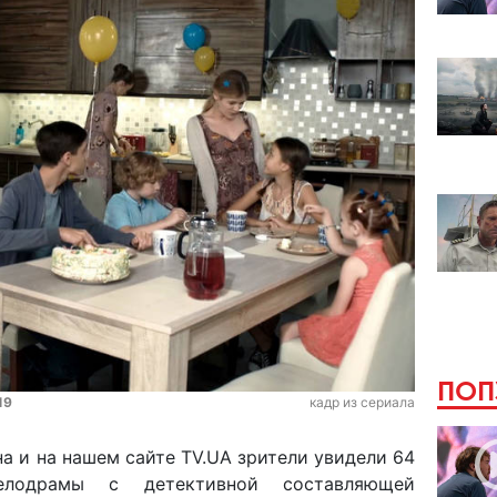
ПОП
19
кадр из сериала
на и на нашем сайте TV.UA зрители увидели 64
елодрамы с детективной составляющей