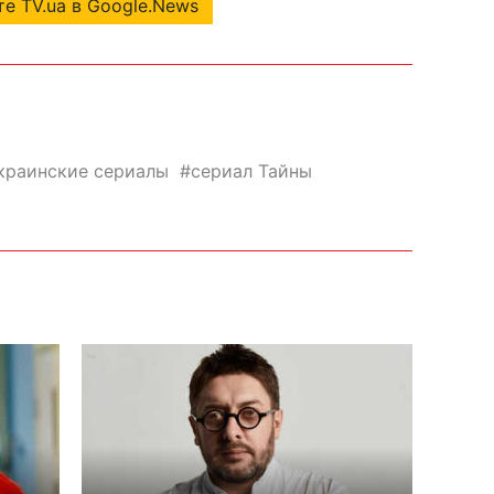
е TV.ua в Google.News
краинские сериалы
сериал Тайны