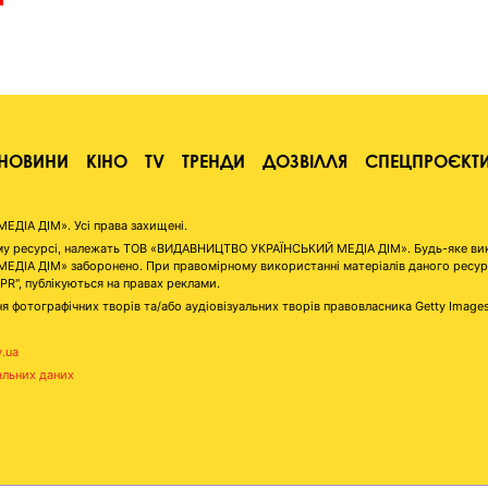
НОВИНИ
КІНО
TV
ТРЕНДИ
ДОЗВІЛЛЯ
СПЕЦПРОЄКТ
ІА ДІМ». Усі права захищені.
аному ресурсі, належать ТОВ «ВИДАВНИЦТВО УКРАЇНСЬКИЙ МЕДІА ДІМ». Будь-яке ви
А ДІМ» заборонено. При правомірному використанні матеріалів даного ресурсу 
"PR", публікуються на правах реклами.
я фотографічних творів та/або аудіовізуальних творів правовласника Getty Image
v.ua
альних даних