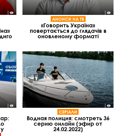
АНОНСИ НА ТВ
«Говорить Україна»
їна»
повертається до глядачів в
диго
оновленому форматі
СЕРІАЛИ
ар:
Водная полиция: смотреть 36
ло
серию онлайн (эфир от
 у
24.02.2022)