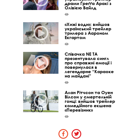
драми Ґреґґа Аракі з
Олівією Вайлд
«Хижі води»: вийшов
український трейлер
трилера з Аароном
Екгартом
Співачка NE TA
презентувала сингл
про справжні емоції і
повернулася в
легендарне “Караоке
на майдані”
Алан Рітчсон та Оуен
Вілсон у смертельній
гонці: вийшов трейлер
комедійного екшена
«Перевізник»