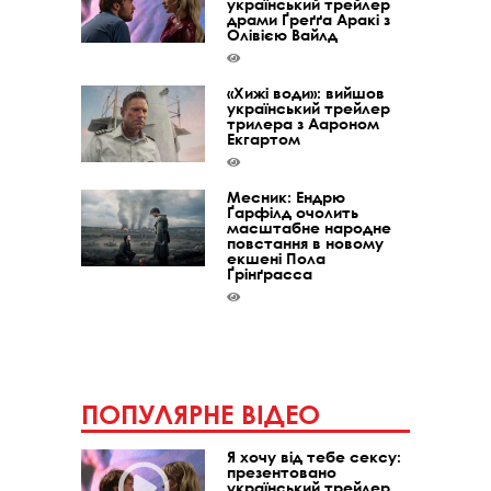
український трейлер
драми Ґреґґа Аракі з
Олівією Вайлд
«Хижі води»: вийшов
український трейлер
трилера з Аароном
Екгартом
Месник: Ендрю
Ґарфілд очолить
масштабне народне
повстання в новому
екшені Пола
Ґрінґрасса
ПОПУЛЯРНЕ ВІДЕО
Я хочу від тебе сексу:
презентовано
український трейлер