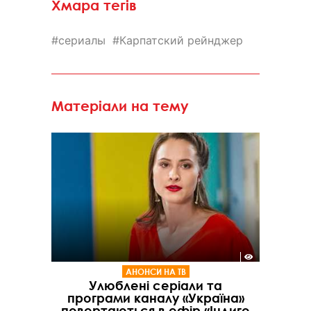
Хмара тегів
сериалы
Карпатский рейнджер
Матеріали на тему
АНОНСИ НА ТВ
Улюблені серіали та
програми каналу «Україна»
повертаються в ефір «Індиго