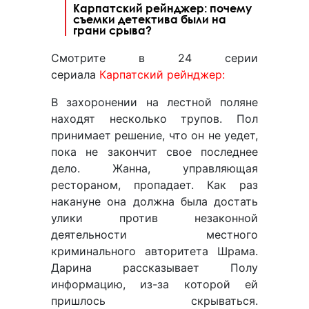
Карпатский рейнджер: почему
съемки детектива были на
грани срыва?
Смотрите в 24 серии
сериала
Карпатский рейнджер:
В захоронении на лестной поляне
находят несколько трупов. Пол
принимает решение, что он не уедет,
пока не закончит свое последнее
дело. Жанна, управляющая
рестораном, пропадает. Как раз
накануне она должна была достать
улики против незаконной
деятельности местного
криминального авторитета Шрама.
Дарина рассказывает Полу
информацию, из-за которой ей
пришлось скрываться.