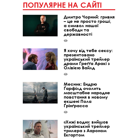
ПОПУЛЯРНЕ НА САЙТІ
Дмитро Чорний: гривня
– це не просто гроші,
а символ нашої
свободи та
державності
Я хочу від тебе сексу:
презентовано
український трейлер
драми Ґреґґа Аракі з
Олівією Вайлд
Месник: Ендрю
Ґарфілд очолить
масштабне народне
повстання в новому
екшені Пола
Ґрінґрасса
«Хижі води»: вийшов
український трейлер
трилера з Аароном
Екгартом