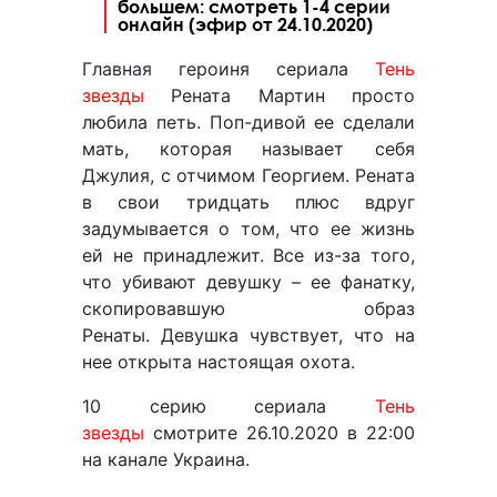
большем: смотреть 1-4 серии
онлайн (эфир от 24.10.2020)
Главная героиня сериала
Тень
звезды
Рената Мартин просто
любила петь. Поп-дивой ее сделали
мать, которая называет себя
Джулия, с отчимом Георгием. Рената
в свои тридцать плюс вдруг
задумывается о том, что ее жизнь
ей не принадлежит. Все из-за того,
что убивают девушку – ее фанатку,
скопировавшую образ
Ренаты. Девушка чувствует, что на
нее открыта настоящая охота.
10 серию сериала
Тень
звезды
смотрите 26.10.2020 в 22:00
на канале Украина.