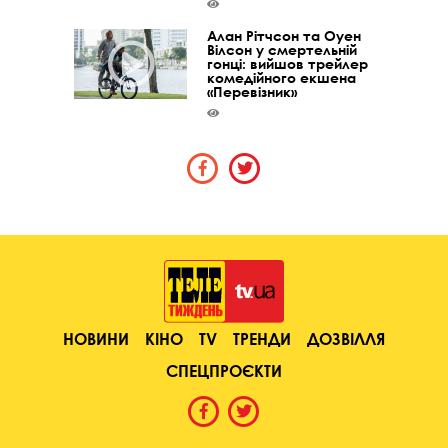
Алан Рітчсон та Оуен
Вілсон у смертельній
гонці: вийшов трейлер
комедійного екшена
«Перевізник»
НОВИНИ
КІНО
TV
ТРЕНДИ
ДОЗВІЛЛЯ
СПЕЦПРОЄКТИ