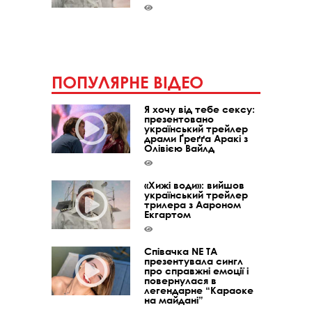
ПОПУЛЯРНЕ ВІДЕО
Я хочу від тебе сексу:
презентовано
український трейлер
драми Ґреґґа Аракі з
Олівією Вайлд
«Хижі води»: вийшов
український трейлер
трилера з Аароном
Екгартом
Співачка NE TA
презентувала сингл
про справжні емоції і
повернулася в
легендарне “Караоке
на майдані”