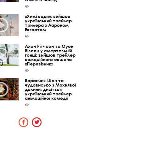
«Хижі води»: вийшов
український трейлер
трилера з Аароном
Екгартом
Алан Рітчсон та Оуен
Вілсон у смертельній
гонці: вийшов трейлер
комедійного екшена
«Перевізник»
Баранчик Шон та
чудовисько з Мохнявої
долини: дивіться
український трейлер
анімаційної комедії