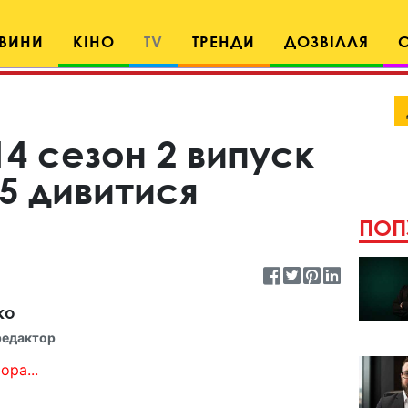
ВИНИ
КІНО
TV
ТРЕНДИ
ДОЗВІЛЛЯ
14 сезон 2 випуск
25 дивитися
ПОП
ко
редактор
ора...