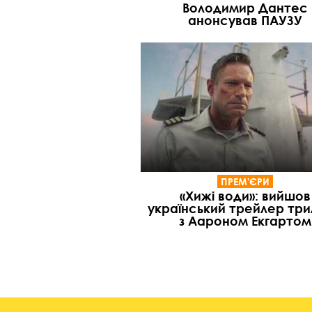
Володимир Дантес
анонсував ПАУЗУ
ПРЕМ'ЄРИ
«Хижі води»: вийшов
український трейлер тр
з Аароном Екгартом