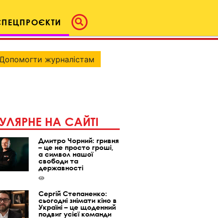
СПЕЦПРОЄКТИ
Допомогти журналістам
УЛЯРНЕ НА САЙТІ
Дмитро Чорний: гривня
– це не просто гроші,
а символ нашої
свободи та
державності
Сергій Степаненко:
сьогодні знімати кіно в
Україні – це щоденний
подвиг усієї команди