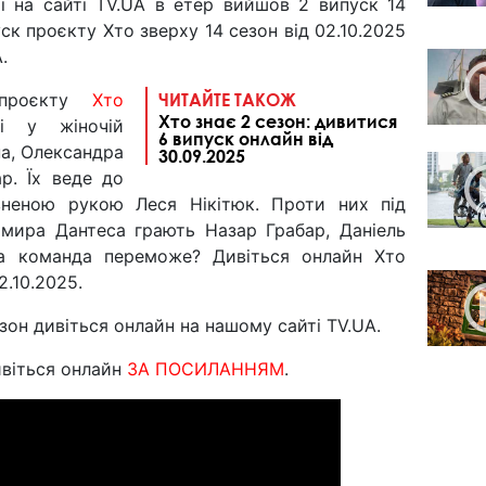
 і на сайті TV.UA в етер вийшов 2 випуск 14
ск проєкту Хто зверху 14 сезон від 02.10.2025
.
 проєкту
Хто
ЧИТАЙТЕ ТАКОЖ
Хто знає 2 сезон: дивитися
і у жіночій
6 випуск онлайн від
на, Олександра
30.09.2025
р. Їх веде до
неною рукою Леся Нікітюк. Проти них під
мира Дантеса грають Назар Грабар, Даніель
а команда переможе? Дивіться онлайн Хто
2.10.2025.
зон дивіться онлайн на нашому сайті TV.UA.
віться онлайн
ЗА ПОСИЛАННЯМ
.