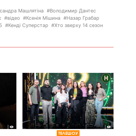
сандра Машлятіна
Володимир Дантес
к
відео
Ксенія Мішина
Назар Грабар
5
Кенді Суперстар
Хто зверху 14 сезон
ТЕЛЕШОУ