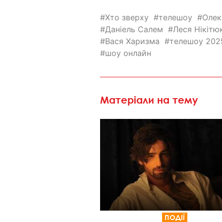
Хто зверху
телешоу
Олек
Даніель Салем
Леся Нікітю
Вася Харизма
телешоу 202
шоу онлайн
Матеріали на тему
ПОДІЇ