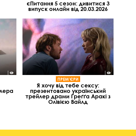
єПитання 5 сезон: дивитися 3
випуск онлайн від 20.03.2026
ПРЕМ'ЄРИ
Я хочу від тебе сексу:
илера
презентовано український
трейлер драми Ґреґґа Аракі з
Олівією Вайлд