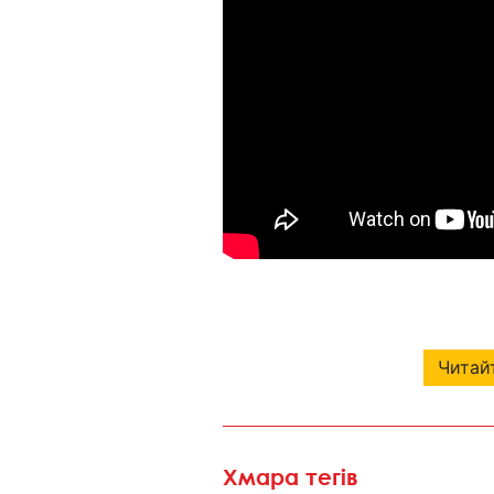
Читайт
Хмара тегів