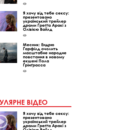
Я хочу від тебе сексу:
презентовано
український трейлер
драми Ґреґґа Аракі з
Олівією Вайлд
Месник: Ендрю
Ґарфілд очолить
масштабне народне
повстання в новому
екшені Пола
Ґрінґрасса
УЛЯРНЕ ВІДЕО
Я хочу від тебе сексу:
презентовано
український трейлер
драми Ґреґґа Аракі з
Олівією Вайлд