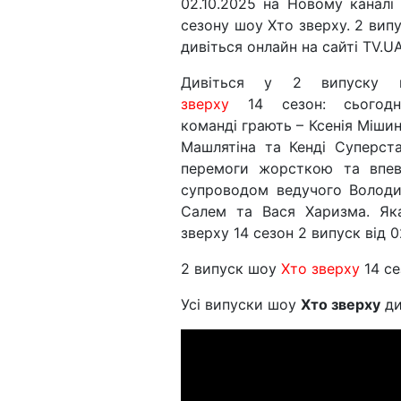
02.10.2025 на Новому каналі
сезону шоу Хто зверху. 2 випу
дивіться онлайн на сайті TV.UA
Дивіться у 2 випуску
зверху
14 сезон: сьогодн
команді грають – Ксенія Міши
Машлятіна та Кенді Суперста
перемоги жорсткою та впев
супроводом ведучого Володи
Салем та Вася Харизма. Як
зверху 14 сезон 2 випуск від 0
2 випуск шоу
Хто зверху
14 се
Усі випуски шоу
Хто зверху
ди