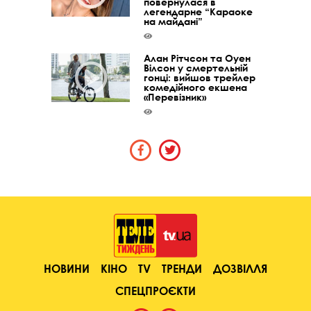
повернулася в
легендарне “Караоке
на майдані”
Алан Рітчсон та Оуен
Вілсон у смертельній
гонці: вийшов трейлер
комедійного екшена
«Перевізник»
НОВИНИ
КІНО
TV
ТРЕНДИ
ДОЗВІЛЛЯ
СПЕЦПРОЄКТИ