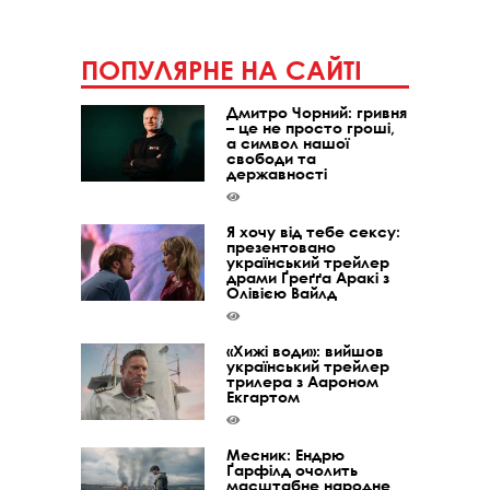
ПОПУЛЯРНЕ НА САЙТІ
Дмитро Чорний: гривня
– це не просто гроші,
а символ нашої
свободи та
державності
Я хочу від тебе сексу:
презентовано
український трейлер
драми Ґреґґа Аракі з
Олівією Вайлд
«Хижі води»: вийшов
український трейлер
трилера з Аароном
Екгартом
Месник: Ендрю
Ґарфілд очолить
масштабне народне