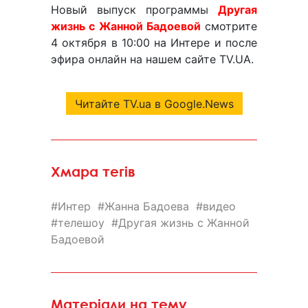
Новый выпуск программы
Другая
жизнь с Жанной Бадоевой
смотрите
4 октября в 10:00 на Интере и после
эфира онлайн на нашем сайте TV.UA.
Читайте TV.ua в Google.News
Хмара тегів
Интер
Жанна Бадоева
видео
телешоу
Другая жизнь с Жанной
Бадоевой
Матеріали на тему