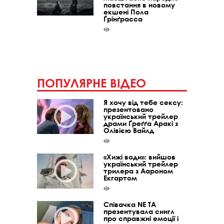
повстання в новому
екшені Пола
Ґрінґрасса
ПОПУЛЯРНЕ ВІДЕО
Я хочу від тебе сексу:
презентовано
український трейлер
драми Ґреґґа Аракі з
Олівією Вайлд
«Хижі води»: вийшов
український трейлер
трилера з Аароном
Екгартом
Співачка NE TA
презентувала сингл
про справжні емоції і