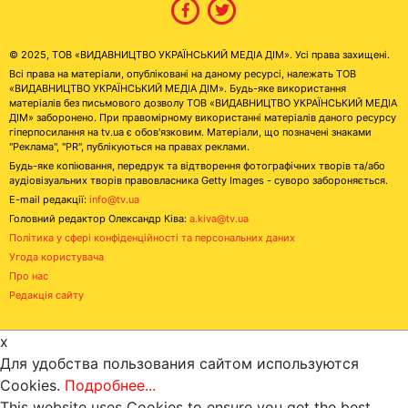
© 2025, ТОВ «ВИДАВНИЦТВО УКРАЇНСЬКИЙ МЕДІА ДІМ». Усі права захищені.
Всі права на матеріали, опубліковані на даному ресурсі, належать ТОВ
«ВИДАВНИЦТВО УКРАЇНСЬКИЙ МЕДІА ДІМ». Будь-яке використання
матеріалів без письмового дозволу ТОВ «ВИДАВНИЦТВО УКРАЇНСЬКИЙ МЕДІА
ДІМ» заборонено. При правомірному використанні матеріалів даного ресурсу
гіперпосилання на tv.ua є обов'язковим. Матеріали, що позначені знаками
"Реклама", "PR", публікуються на правах реклами.
Будь-яке копіювання, передрук та відтворення фотографічних творів та/або
аудіовізуальних творів правовласника Getty Images - суворо забороняється.
E-mail редакції:
info@tv.ua
Головний редактор Олександр Ківа:
a.kiva@tv.ua
Політика у сфері конфіденційності та персональних даних
Угода користувача
Про нас
Редакція сайту
x
Для удобства пользования сайтом используются
Cookies.
Подробнее...
This website uses Cookies to ensure you get the best