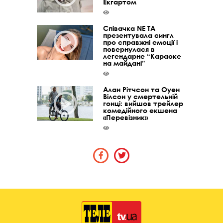
Екгартом
Співачка NE TA
презентувала сингл
про справжні емоції і
повернулася в
легендарне “Караоке
на майдані”
Алан Рітчсон та Оуен
Вілсон у смертельній
гонці: вийшов трейлер
комедійного екшена
«Перевізник»