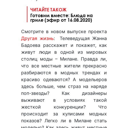
ЧИТАЙТЕ ТАКОЖ
Готовим вместе: Блюда на
гриле (эфир от 16.08.2020)
Смотрите в новом выпуске проекта
Другая жизнь
: Телеведущая Жанна
Бадоева расскажет и покажет, как
живут люди в одной из мировых
столиц моды – Милане. Правда ли,
что все местные жители прекрасно
разбираются в модных трендах и
красиво одеваются? А модельеров
здесь больше, чем страз на наряде
поп-звезды? Как дизайнеры
выживают в условиях такой
жесткой конкуренции? Что
происходит за кулисами модных
показов? Легко ли в Милане стать
моделью? Как здесь живут местные