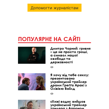
Допомогти журналістам
ПОПУЛЯРНЕ НА САЙТІ
Дмитро Чорний: гривня
– це не просто гроші,
а символ нашої
свободи та
державності
Я хочу від тебе сексу:
презентовано
український трейлер
драми Ґреґґа Аракі з
Олівією Вайлд
«Хижі води»: вийшов
український трейлер
трилера з Аароном