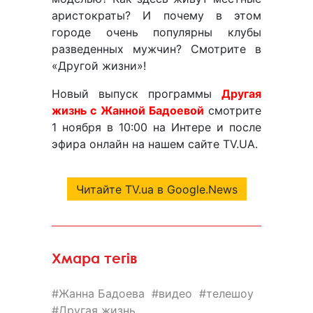
аристократы? И почему в этом
городе очень популярны клубы
разведенных мужчин? Смотрите в
«Другой жизни»!
Новый выпуск программы
Другая
жизнь с Жанной Бадоевой
смотрите
1 ноября в 10:00 на Интере и после
эфира онлайн на нашем сайте TV.UA.
Читайте TV.ua в Google.News
Хмара тегів
Жанна Бадоева
видео
телешоу
Другая жизнь