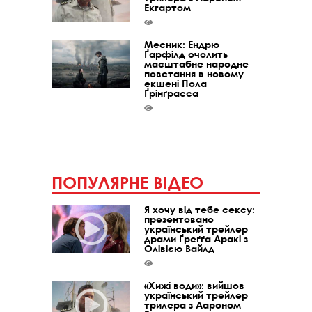
Екгартом
Месник: Ендрю
Ґарфілд очолить
масштабне народне
повстання в новому
екшені Пола
Ґрінґрасса
ПОПУЛЯРНЕ ВІДЕО
Я хочу від тебе сексу:
презентовано
український трейлер
драми Ґреґґа Аракі з
Олівією Вайлд
«Хижі води»: вийшов
український трейлер
трилера з Аароном