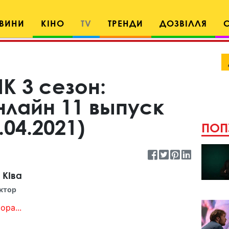
ВИНИ
КІНО
TV
ТРЕНДИ
ДОЗВІЛЛЯ
К 3 сезон:
нлайн 11 выпуск
.04.2021)
ПОП
 КІва
ктор
ора...