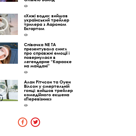
«Хижі води»: вийшов
український трейлер
трилера з Аароном
Екгартом
Співачка NE TA
презентувала сингл
про справжні емоції і
повернулася в
легендарне “Караоке
на майдані”
Алан Рітчсон та Оуен
Вілсон у смертельній
гонці: вийшов трейлер
комедійного екшена
«Перевізник»