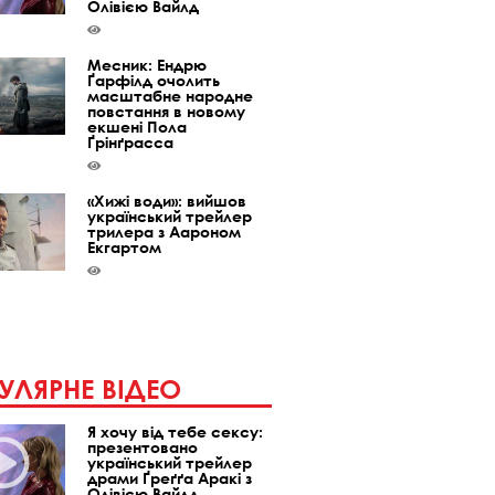
Олівією Вайлд
Месник: Ендрю
Ґарфілд очолить
масштабне народне
повстання в новому
екшені Пола
Ґрінґрасса
«Хижі води»: вийшов
український трейлер
трилера з Аароном
Екгартом
УЛЯРНЕ ВІДЕО
Я хочу від тебе сексу:
презентовано
український трейлер
драми Ґреґґа Аракі з
Олівією Вайлд