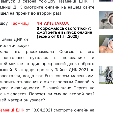
выпуск 3 сезона ток-шоу Таємниці ДНК. 11
ємниці ДНК смотрите онлайн на нашем сайте
ишел на проект во второй раз!
к-шоу
Таємниці
ЧИТАЙТЕ ТАКОЖ
Я соромлюсь свого тіла-7:
смотреть 6 выпуск онлайн
(эфир от 01.11.2020)
 Тайны ДНК от
биологическую
мало что рассказывала Сергею о его
 постоянно путалась в показаниях и
ргей мечтает в один прекрасный день собрать
рышей. Благодаря проекту Тайны ДНК 2021 он
расстался, когда тот был совсем маленьким.
ановить отношения с уже взрослым Славой, у
уппа инвалидности. Бывшей жене Сергея не
а не сдается. Повезет ли ему во второй раз?
щей матери он узнает?
аємниці ДНК
от 13.04.2021 смотрите онлайн на