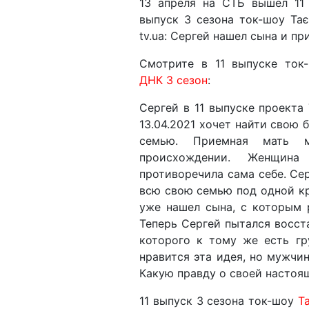
13 апреля на СТБ вышел 11 
выпуск 3 сезона ток-шоу Та
tv.ua: Сергей нашел сына и пр
Смотрите в 11 выпуске то
ДНК 3 сезон
:
Сергей в 11 выпуске проекта
13.04.2021 хочет найти свою 
семью. Приемная мать 
происхождении. Женщина
противоречила сама себе. Се
всю свою семью под одной к
уже нашел сына, с которым 
Теперь Сергей пытался восст
которого к тому же есть гр
нравится эта идея, но мужчин
Какую правду о своей настоя
11 выпуск 3 сезона ток-шоу
Т