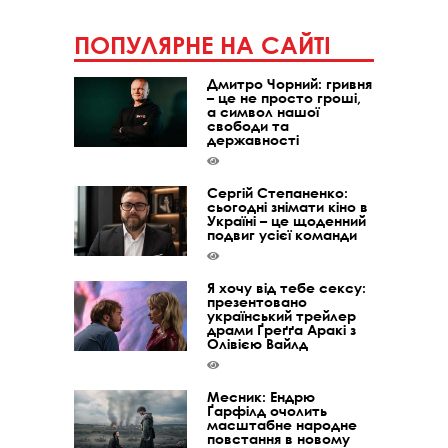
ПОПУЛЯРНЕ НА САЙТІ
Дмитро Чорний: гривня
– це не просто гроші,
а символ нашої
свободи та
державності
Сергій Степаненко:
сьогодні знімати кіно в
Україні – це щоденний
подвиг усієї команди
Я хочу від тебе сексу:
презентовано
український трейлер
драми Ґреґґа Аракі з
Олівією Вайлд
Месник: Ендрю
Ґарфілд очолить
масштабне народне
повстання в новому