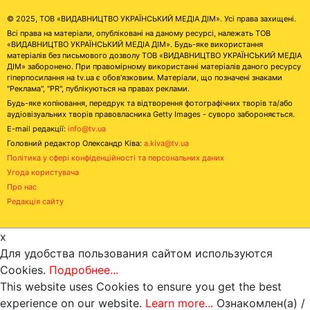
© 2025, ТОВ «ВИДАВНИЦТВО УКРАЇНСЬКИЙ МЕДІА ДІМ». Усі права захищені.
Всі права на матеріали, опубліковані на даному ресурсі, належать ТОВ
«ВИДАВНИЦТВО УКРАЇНСЬКИЙ МЕДІА ДІМ». Будь-яке використання
матеріалів без письмового дозволу ТОВ «ВИДАВНИЦТВО УКРАЇНСЬКИЙ МЕДІА
ДІМ» заборонено. При правомірному використанні матеріалів даного ресурсу
гіперпосилання на tv.ua є обов'язковим. Матеріали, що позначені знаками
"Реклама", "PR", публікуються на правах реклами.
Будь-яке копіювання, передрук та відтворення фотографічних творів та/або
аудіовізуальних творів правовласника Getty Images - суворо забороняється.
E-mail редакції:
info@tv.ua
Головний редактор Олександр Ківа:
a.kiva@tv.ua
Політика у сфері конфіденційності та персональних даних
Угода користувача
Про нас
Редакція сайту
x
Для удобства пользования сайтом используются
Cookies.
Подробнее...
This website uses Cookies to ensure you get the best
experience on our website.
Learn more...
Ознакомлен(а) /