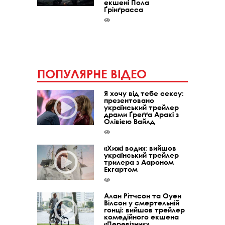
екшені Пола
Ґрінґрасса
ПОПУЛЯРНЕ ВІДЕО
Я хочу від тебе сексу:
презентовано
український трейлер
драми Ґреґґа Аракі з
Олівією Вайлд
«Хижі води»: вийшов
український трейлер
трилера з Аароном
Екгартом
Алан Рітчсон та Оуен
Вілсон у смертельній
гонці: вийшов трейлер
комедійного екшена
«Перевізник»