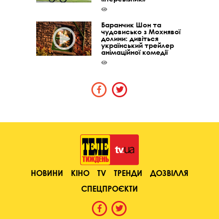
Баранчик Шон та
чудовисько з Мохнявої
долини: дивіться
український трейлер
анімаційної комедії
НОВИНИ
КІНО
TV
ТРЕНДИ
ДОЗВІЛЛЯ
СПЕЦПРОЄКТИ