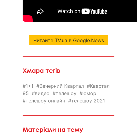
Читайте TV.ua в Google.News
Хмара тегів
1+1
Вечерний Квартал
Квартал
95
видео
телешоу
юмор
телешоу онлайн
телешоу 2021
Матеріали на тему