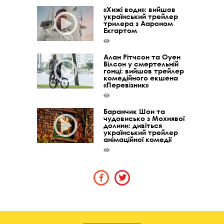
«Хижі води»: вийшов
український трейлер
трилера з Аароном
Екгартом
Алан Рітчсон та Оуен
Вілсон у смертельній
гонці: вийшов трейлер
комедійного екшена
«Перевізник»
Баранчик Шон та
чудовисько з Мохнявої
долини: дивіться
український трейлер
анімаційної комедії