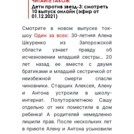
ЧИТАЙТЕ ТАКОЖ
Дети против звезд-3: смотреть
10 выпуск онлайн (эфир от
01.12.2021)
Смотрите в новом выпуске ток-
шоу
Один за всех
: 30-летняя Алена
Шкуренко из Запорожской
области узнает правду об
исчезновении младшей сестры... 20
лет назад ее вместе с двумя
братиками и младшей сестричкой от
неизбежной смерти спасли
чиновники. Старших Алексея, Алену
и Антона устроили в школу-
интернат. Полуторалетнюю Сашу
отдельно от них поместили в дом
ребенка! А родителей немедленно
лишили прав. После нескольких лет
в приюте Алену и Антона усыновили