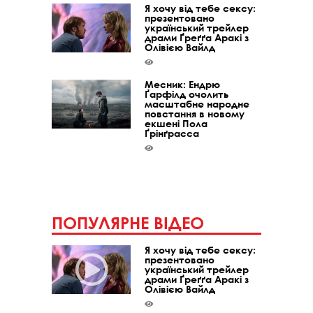
Я хочу від тебе сексу:
презентовано
український трейлер
драми Ґреґґа Аракі з
Олівією Вайлд
Месник: Ендрю
Ґарфілд очолить
масштабне народне
повстання в новому
екшені Пола
Ґрінґрасса
ПОПУЛЯРНЕ ВІДЕО
Я хочу від тебе сексу:
презентовано
український трейлер
драми Ґреґґа Аракі з
Олівією Вайлд