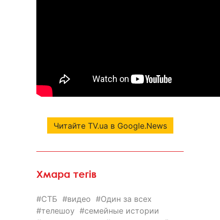
Читайте TV.ua в Google.News
Хмара тегів
СТБ
видео
Один за всех
телешоу
семейные истории