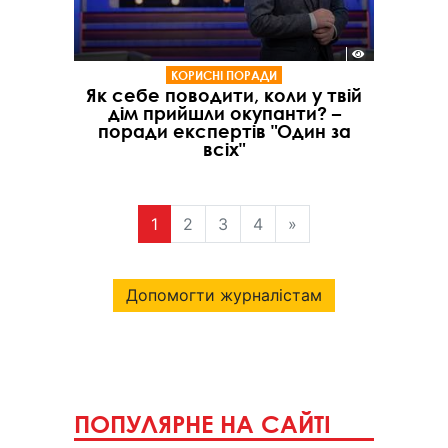
КОРИСНІ ПОРАДИ
Як себе поводити, коли у твій
дім прийшли окупанти? –
поради експертів "Один за
всіх"
1
2
3
4
»
Допомогти журналістам
ПОПУЛЯРНЕ НА САЙТІ