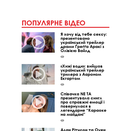
ПОПУЛЯРНЕ ВІДЕО
Я хочу від тебе сексу:
презентовано
український трейлер
драми Ґреґґа Аракі з
Олівією Вайлд
«Хижі води»: вийшов
український трейлер
трилера з Аароном
Екгартом
Співачка NE TA
презентувала сингл
про справжні емоції і
повернулася в
легендарне “Караоке
на майдані”
Алан Рітчсон та Оуен