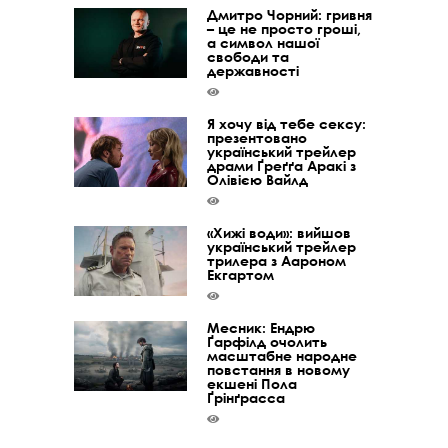
Дмитро Чорний: гривня
– це не просто гроші,
а символ нашої
свободи та
державності
Я хочу від тебе сексу:
презентовано
український трейлер
драми Ґреґґа Аракі з
Олівією Вайлд
«Хижі води»: вийшов
український трейлер
трилера з Аароном
Екгартом
Месник: Ендрю
Ґарфілд очолить
масштабне народне
повстання в новому
екшені Пола
Ґрінґрасса