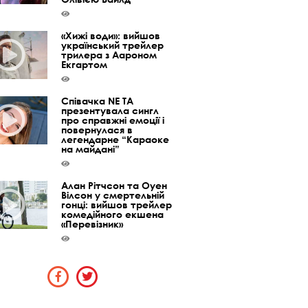
«Хижі води»: вийшов
український трейлер
трилера з Аароном
Екгартом
Співачка NE TA
презентувала сингл
про справжні емоції і
повернулася в
легендарне “Караоке
на майдані”
Алан Рітчсон та Оуен
Вілсон у смертельній
гонці: вийшов трейлер
комедійного екшена
«Перевізник»