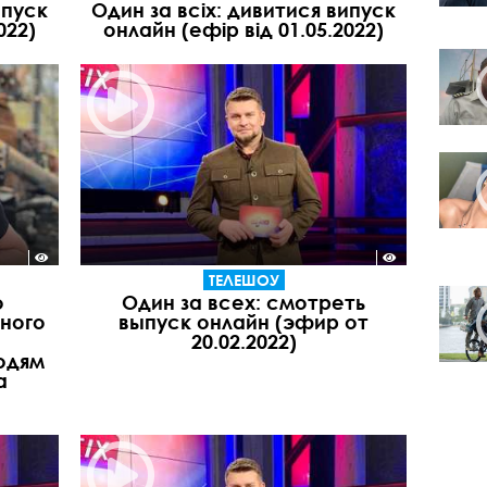
ипуск
Один за всіх: дивитися випуск
022)
онлайн (ефір від 01.05.2022)
ТЕЛЕШОУ
о
Один за всех: смотреть
йного
выпуск онлайн (эфир от
20.02.2022)
юдям
а