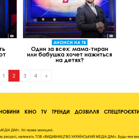
АНОНСИ НА ТВ
ть
Один за всех: мама-тиран
от
или бабушка хочет нажиться
на детях?
1
2
3
4
»
НОВИНИ
КІНО
TV
ТРЕНДИ
ДОЗВІЛЛЯ
СПЕЦПРОЄКТ
ІА ДІМ». Усі права захищені.
аному ресурсі, належать ТОВ «ВИДАВНИЦТВО УКРАЇНСЬКИЙ МЕДІА ДІМ». Будь-яке ви