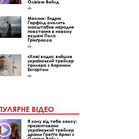
Олівією Вайлд
Месник: Ендрю
Ґарфілд очолить
масштабне народне
повстання в новому
екшені Пола
Ґрінґрасса
«Хижі води»: вийшов
український трейлер
трилера з Аароном
Екгартом
УЛЯРНЕ ВІДЕО
Я хочу від тебе сексу:
презентовано
український трейлер
драми Ґреґґа Аракі з
Олівією Вайлд