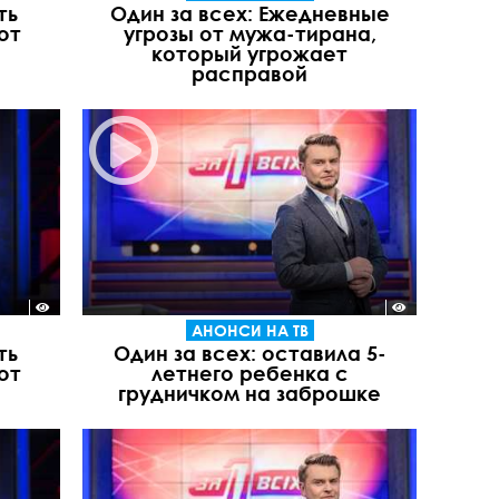
ть
Один за всех: Ежедневные
от
угрозы от мужа-тирана,
который угрожает
расправой
АНОНСИ НА ТВ
ть
Один за всех: оставила 5-
от
летнего ребенка с
грудничком на заброшке