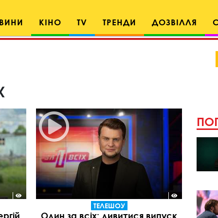
ВИНИ
КІНО
TV
ТРЕНДИ
ДОЗВІЛЛЯ
х
ПОП
ТЕЛЕШОУ
ергій
Один за всіх: дивитися випуск