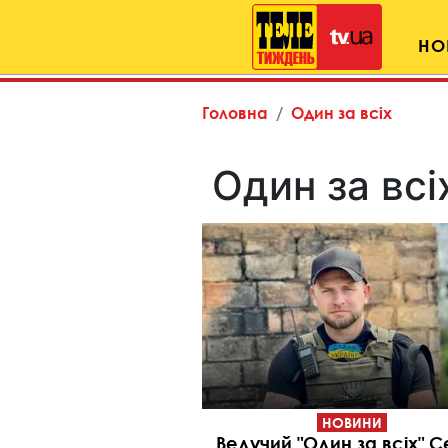
НО
Головна
Один за всіх
Один за всі
НОВИНИ
Ведучий "Один за всіх" С