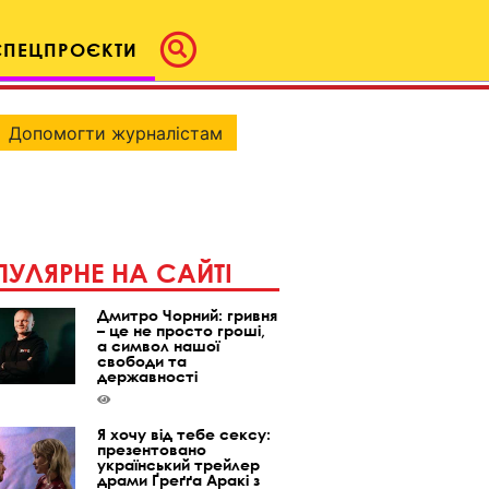
СПЕЦПРОЄКТИ
Допомогти журналістам
УЛЯРНЕ НА САЙТІ
Дмитро Чорний: гривня
– це не просто гроші,
а символ нашої
свободи та
державності
Я хочу від тебе сексу:
презентовано
український трейлер
драми Ґреґґа Аракі з