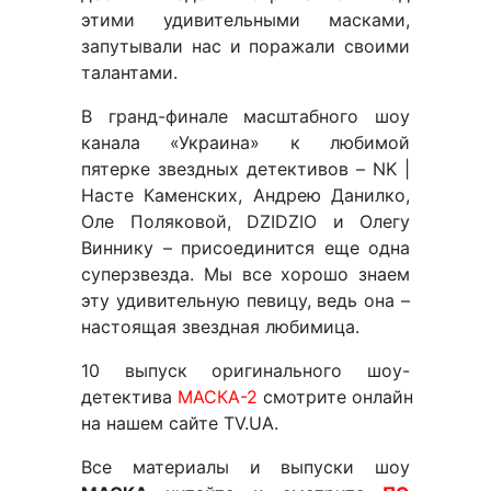
этими удивительными масками,
запутывали нас и поражали своими
талантами.
В гранд-финале масштабного шоу
канала «Украина» к любимой
пятерке звездных детективов – NK |
Насте Каменских, Андрею Данилко,
Оле Поляковой, DZIDZIO и Олегу
Виннику – присоединится еще одна
суперзвезда. Мы все хорошо знаем
эту удивительную певицу, ведь она –
настоящая звездная любимица.
10 выпуск оригинального шоу-
детектива
МАСКА-2
смотрите онлайн
на нашем сайте TV.UA.
Все материалы и выпуски шоу