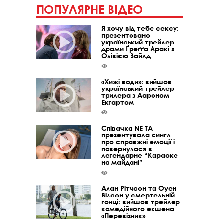
ПОПУЛЯРНЕ ВІДЕО
Я хочу від тебе сексу:
презентовано
український трейлер
драми Ґреґґа Аракі з
Олівією Вайлд
«Хижі води»: вийшов
український трейлер
трилера з Аароном
Екгартом
Співачка NE TA
презентувала сингл
про справжні емоції і
повернулася в
легендарне “Караоке
на майдані”
Алан Рітчсон та Оуен
Вілсон у смертельній
гонці: вийшов трейлер
комедійного екшена
«Перевізник»