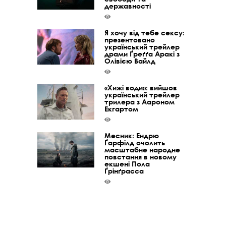
державності
Я хочу від тебе сексу:
презентовано
український трейлер
драми Ґреґґа Аракі з
Олівією Вайлд
«Хижі води»: вийшов
український трейлер
трилера з Аароном
Екгартом
Месник: Ендрю
Ґарфілд очолить
масштабне народне
повстання в новому
екшені Пола
Ґрінґрасса