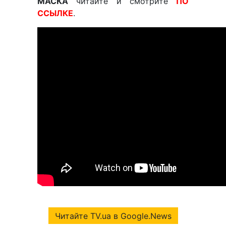
МАСКА
читайте и смотрите
ПО
ССЫЛКЕ
.
Читайте TV.ua в Google.News