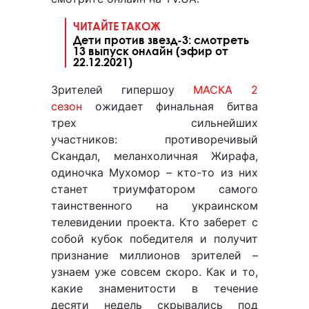
ЧИТАЙТЕ ТАКОЖ
Дети против звезд-3: смотреть
13 выпуск онлайн (эфир от
22.12.2021)
Зрителей гипершоу
МАСКА 2
сезон
ожидает финальная битва
трех сильнейших
участников: противоречивый
Скандал, меланхоличная Жирафа,
одиночка Мухомор – кто-то из них
станет триумфатором самого
таинственного на украинском
телевидении проекта. Кто заберет с
собой кубок победителя и получит
признание миллионов зрителей –
узнаем уже совсем скоро. Как и то,
какие знаменитости в течение
десяти недель скрывались под