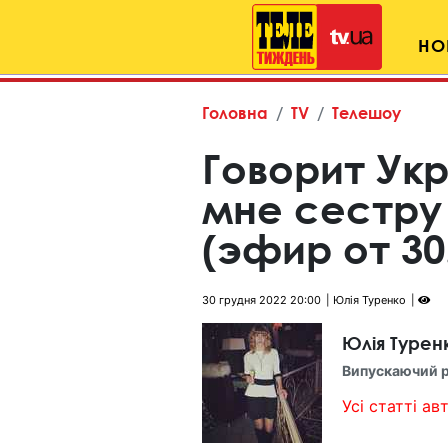
НО
Головна
TV
Телешоу
Говорит Ук
мне сестру
(эфир от 30
30 грудня 2022 20:00
Юлія Туренко
Юлія Турен
Випускаючий 
Усі статті авт