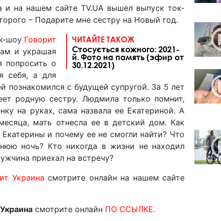
а и на нашем сайте TV.UA вышел выпуск ток-
торого – Подарите мне сестру на Новый год.
ок-шоу
Говорит
ЧИТАЙТЕ ТАКОЖ
Стосується кожного: 2021-
кам и украшая
й. Фото на память (эфир от
я попросить о
30.12.2021)
я себя, а для
й познакомился с будущей супругой. За 5 лет
еет родную сестру. Людмила только помнит,
ку на руках, сама назвала ее Екатериной. А
месяца, мать отнесла ее в детский дом. Как
 Екатерины и почему ее не смогли найти? Что
днюю ночь? Кто никогда в жизни не находил
мужчина приехал на встречу?
ит Украина
смотрите онлайн на нашем сайте
 Украина
смотрите онлайн
ПО ССЫЛКЕ.