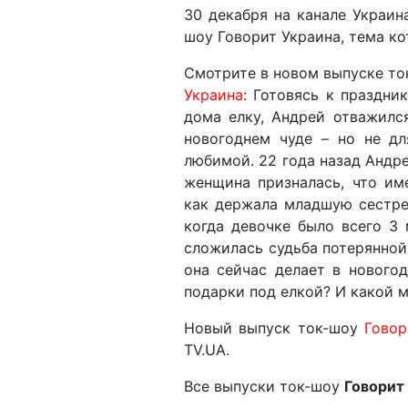
30 декабря на канале Украин
шоу Говорит Украина, тема ко
Смотрите в новом выпуске т
Украина
: Готовясь к праздни
дома елку, Андрей отважилс
новогоднем чуде – но не дл
любимой. 22 года назад Андре
женщина призналась, что им
как держала младшую сестрен
когда девочке было всего 3 
сложилась судьба потерянной
она сейчас делает в нового
подарки под елкой? И какой 
Новый выпуск ток-шоу
Говор
TV.UA.
Все выпуски ток-шоу
Говорит