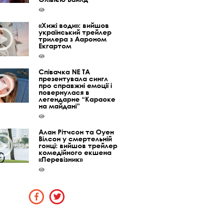
«Хижі води»: вийшов
український трейлер
трилера з Аароном
Екгартом
Співачка NE TA
презентувала сингл
про справжні емоції і
повернулася в
легендарне “Караоке
на майдані”
Алан Рітчсон та Оуен
Вілсон у смертельній
гонці: вийшов трейлер
комедійного екшена
«Перевізник»