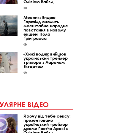
Олівією Вайлд
Месник: Ендрю
Ґарфілд очолить
масштабне народне
повстання в новому
екшені Пола
Ґрінґрасса
«Хижі води»: вийшов
український трейлер
трилера з Аароном
Екгартом
УЛЯРНЕ ВІДЕО
Я хочу від тебе сексу:
презентовано
український трейлер
драми Ґреґґа Аракі з
Олівією Вайлд