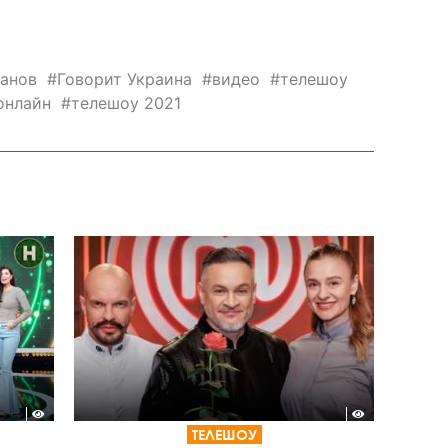
ханов
Говорит Украина
видео
телешоу
онлайн
телешоу 2021
ТЕЛЕШОУ