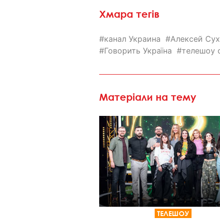
Хмара тегів
канал Украина
Алексей Су
Говорить Україна
телешоу 
Матеріали на тему
ТЕЛЕШОУ