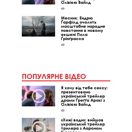
Олівією Вайлд
Месник: Ендрю
Ґарфілд очолить
масштабне народне
повстання в новому
екшені Пола
Ґрінґрасса
ПОПУЛЯРНЕ ВІДЕО
Я хочу від тебе сексу:
презентовано
український трейлер
драми Ґреґґа Аракі з
Олівією Вайлд
«Хижі води»: вийшов
український трейлер
трилера з Аароном