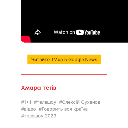
Читайте TV.ua в Google.News
Хмара тегів
1+1
телешоу
Олексій Суханов
відео
Говорить вся країна
телешоу 2023