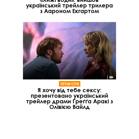
український трейлер трилера
з Аароном Екгартом
ПРЕМ'ЄРИ
Я хочу від тебе сексу:
презентовано український
трейлер драми Ґреґґа Аракі з
Олівією Вайлд