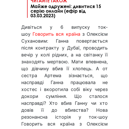
ЧИТАЙТЕ ТАКОЖ
Майже одружені: дивитися 15
серію онлайн (ефір від
03.03.2023)
Дивіться у 6 випуску ток-
шоу
Говорить вся країна
з Олексієм
Сухановим: Ганна повертається
після контракту у Дубаї, проводить
вечір у колі рідних, а на світанку її
знаходять мертвою. Мати впевнена,
що дівчину вбив її хлопець. А от
сестра Артема зізнається, що
насправді Ганна працювала не
хостес і вкоротила собі віку через
докори сумління. Що сталося
насправді? Хто вбив Ганну чи хто
довів її до вбивства? Нова
резонансна історія у ток-шоу
Говорить вся країна з Олексієм