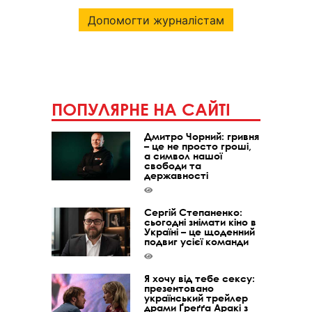
Допомогти журналістам
ПОПУЛЯРНЕ НА САЙТІ
Дмитро Чорний: гривня
– це не просто гроші,
а символ нашої
свободи та
державності
Сергій Степаненко:
сьогодні знімати кіно в
Україні – це щоденний
подвиг усієї команди
Я хочу від тебе сексу:
презентовано
український трейлер
драми Ґреґґа Аракі з