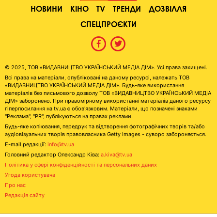
НОВИНИ
КІНО
TV
ТРЕНДИ
ДОЗВІЛЛЯ
СПЕЦПРОЄКТИ
© 2025, ТОВ «ВИДАВНИЦТВО УКРАЇНСЬКИЙ МЕДІА ДІМ». Усі права захищені.
Всі права на матеріали, опубліковані на даному ресурсі, належать ТОВ
«ВИДАВНИЦТВО УКРАЇНСЬКИЙ МЕДІА ДІМ». Будь-яке використання
матеріалів без письмового дозволу ТОВ «ВИДАВНИЦТВО УКРАЇНСЬКИЙ МЕДІА
ДІМ» заборонено. При правомірному використанні матеріалів даного ресурсу
гіперпосилання на tv.ua є обов'язковим. Матеріали, що позначені знаками
"Реклама", "PR", публікуються на правах реклами.
Будь-яке копіювання, передрук та відтворення фотографічних творів та/або
аудіовізуальних творів правовласника Getty Images - суворо забороняється.
E-mail редакції:
info@tv.ua
Головний редактор Олександр Ківа:
a.kiva@tv.ua
Політика у сфері конфіденційності та персональних даних
Угода користувача
Про нас
Редакція сайту