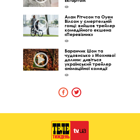
Екгартом
Алан Рітчсон та Оуен
Вілсон у смертельній
гонці: вийшов трейлер
комедійного екшена
«Перевізник»
Баранчик Шон та
чудовисько з Мохнявої
долини: дивіться
український трейлер
анімаційної комедії