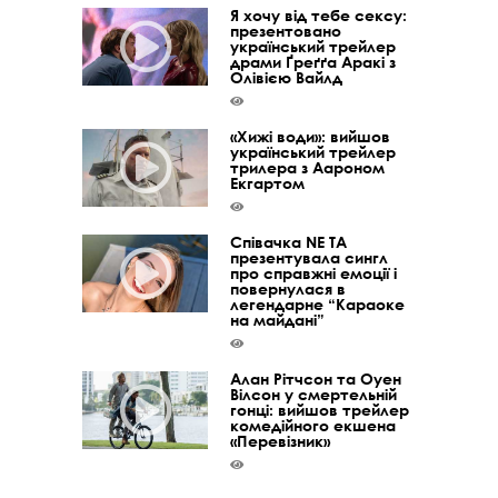
Я хочу від тебе сексу:
презентовано
український трейлер
драми Ґреґґа Аракі з
Олівією Вайлд
«Хижі води»: вийшов
український трейлер
трилера з Аароном
Екгартом
Співачка NE TA
презентувала сингл
про справжні емоції і
повернулася в
легендарне “Караоке
на майдані”
Алан Рітчсон та Оуен
Вілсон у смертельній
гонці: вийшов трейлер
комедійного екшена
«Перевізник»