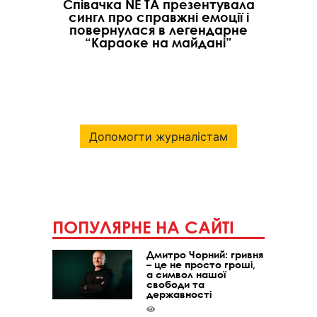
Співачка NE TA презентувала
сингл про справжні емоції і
повернулася в легендарне
“Караоке на майдані”
Допомогти журналістам
ПОПУЛЯРНЕ НА САЙТІ
Дмитро Чорний: гривня
– це не просто гроші,
а символ нашої
свободи та
державності