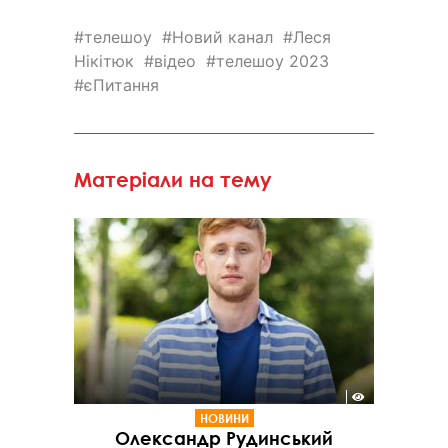
телешоу
Новий канал
Леся
Нікітюк
відео
телешоу 2023
єПитання
Матеріали на тему
НОВИНИ
Олександр Рудинський