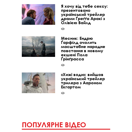
Я хочу від тебе сексу:
презентовано
український трейлер
драми Ґреґґа Аракі з
Олівією Вайлд
Месник: Ендрю
Ґарфілд очолить
масштабне народне
повстання в новому
екшені Пола
Ґрінґрасса
«Хижі води»: вийшов
український трейлер
трилера з Аароном
Екгартом
ПОПУЛЯРНЕ ВІДЕО