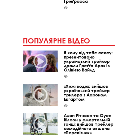
Ґрінґрасса
ПОПУЛЯРНЕ ВІДЕО
Я хочу від тебе сексу:
презентовано
український трейлер
драми Ґреґґа Аракі з
Олівією Вайлд
«Хижі води»: вийшов
український трейлер
трилера з Аароном
Екгартом
Алан Рітчсон та Оуен
Вілсон у смертельній
гонці: вийшов трейлер
комедійного екшена
«Перевізник»