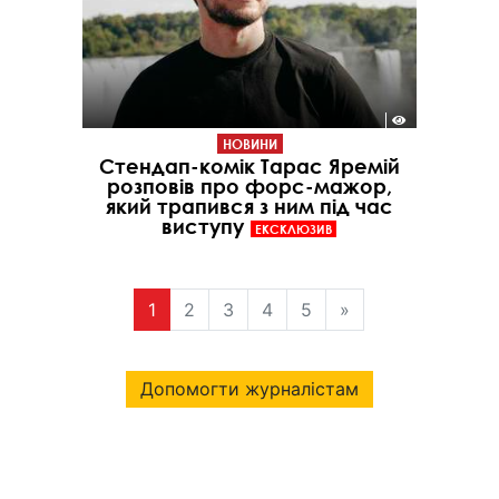
НОВИНИ
Стендап-комік Тарас Яремій
розповів про форс-мажор,
який трапився з ним під час
виступу
ЕКСКЛЮЗИВ
1
2
3
4
5
»
Допомогти журналістам