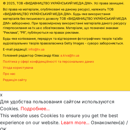
© 2025, ТОВ «ВИДАВНИЦТВО УКРАЇНСЬКИЙ МЕДІА ДІМ». Усі права захищені.
Всі права на матеріали, опубліковані на даному ресурсі, належать ТОВ
«ВИДАВНИЦТВО УКРАЇНСЬКИЙ МЕДІА ДІМ». Будь-яке використання
матеріалів без письмового дозволу ТОВ «ВИДАВНИЦТВО УКРАЇНСЬКИЙ МЕДІА
ДІМ» заборонено. При правомірному використанні матеріалів даного ресурсу
гіперпосилання на tv.ua є обов'язковим. Матеріали, що позначені знаками
"Реклама", "PR", публікуються на правах реклами.
Будь-яке копіювання, передрук та відтворення фотографічних творів та/або
аудіовізуальних творів правовласника Getty Images - суворо забороняється.
E-mail редакції:
info@tv.ua
Головний редактор Олександр Ківа:
a.kiva@tv.ua
Політика у сфері конфіденційності та персональних даних
Угода користувача
Про нас
Редакція сайту
x
Для удобства пользования сайтом используются
Cookies.
Подробнее...
This website uses Cookies to ensure you get the best
experience on our website.
Learn more...
Ознакомлен(а) /
OK