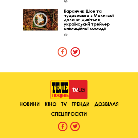
Баранчик Шон та
чудовисько з Мохнявої
долини: дивіться
український трейлер
анімаційної комедії
НОВИНИ
КІНО
TV
ТРЕНДИ
ДОЗВІЛЛЯ
СПЕЦПРОЄКТИ