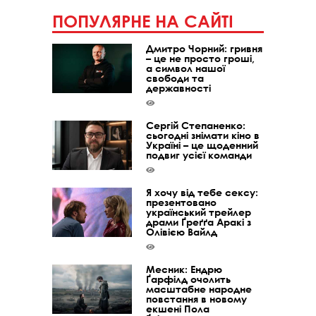
ПОПУЛЯРНЕ НА САЙТІ
Дмитро Чорний: гривня
– це не просто гроші,
а символ нашої
свободи та
державності
Сергій Степаненко:
сьогодні знімати кіно в
Україні – це щоденний
подвиг усієї команди
Я хочу від тебе сексу:
презентовано
український трейлер
драми Ґреґґа Аракі з
Олівією Вайлд
Месник: Ендрю
Ґарфілд очолить
масштабне народне
повстання в новому
екшені Пола