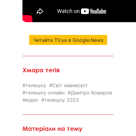
Читайте TV.ua в Google.News
Хмара тегів
телешоу
Світ навиворіт
телешоу онлайн
Дмитро Комаров
відео
телешоу 2023
Матеріали на тему