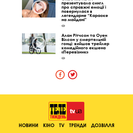
презентувала сингл
про справжні емоції і
повернулася в
легендарне “Караоке
на майдані”
Алан Рітчсон та Оуен
Вілсон у смертельній
гонці: вийшов трейлер
комедійного екшена
«Перевізник»
НОВИНИ
КІНО
TV
ТРЕНДИ
ДОЗВІЛЛЯ