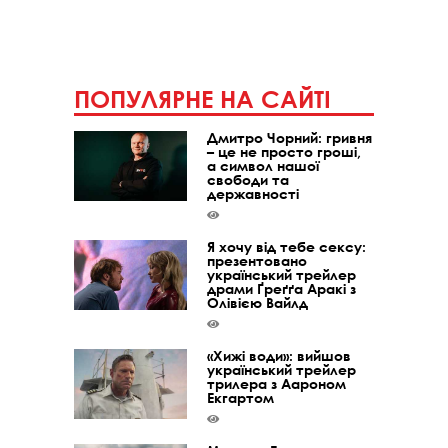
ПОПУЛЯРНЕ НА САЙТІ
Дмитро Чорний: гривня
– це не просто гроші,
а символ нашої
свободи та
державності
Я хочу від тебе сексу:
презентовано
український трейлер
драми Ґреґґа Аракі з
Олівією Вайлд
«Хижі води»: вийшов
український трейлер
трилера з Аароном
Екгартом