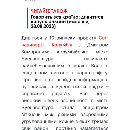
ЧИТАЙТЕ ТАКОЖ
Говорить вся країна: дивитися
випуск онлайн (ефір від
28.08.2023)
Дивіться у 10 випуску проєкту
Світ
навиворіт. Колумбія
з Дмитром
Комаровим: колумбійське місто
Буенавентура називають
найнебезпечнішим в країні. Воно є
епіцентром світового наркотрафіку.
Про нього не знайдеш інформації в
путівниках, а відеосюжети звідти –
справжня рідкість. Все через
високий рівень злочинності в місті.
Буенавентура стала епіцентром
зіткнень між різними озброєними
угрупованнями, кожне з яких тримає
свій район і постійно намагається