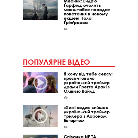
Месник: Ендрю
Ґарфілд очолить
масштабне народне
повстання в новому
екшені Пола
Ґрінґрасса
ПОПУЛЯРНЕ ВІДЕО
Я хочу від тебе сексу:
презентовано
український трейлер
драми Ґреґґа Аракі з
Олівією Вайлд
«Хижі води»: вийшов
український трейлер
трилера з Аароном
Екгартом
Співачка NE TA