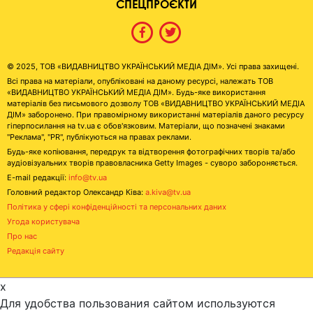
СПЕЦПРОЄКТИ
© 2025, ТОВ «ВИДАВНИЦТВО УКРАЇНСЬКИЙ МЕДІА ДІМ». Усі права захищені.
Всі права на матеріали, опубліковані на даному ресурсі, належать ТОВ
«ВИДАВНИЦТВО УКРАЇНСЬКИЙ МЕДІА ДІМ». Будь-яке використання
матеріалів без письмового дозволу ТОВ «ВИДАВНИЦТВО УКРАЇНСЬКИЙ МЕДІА
ДІМ» заборонено. При правомірному використанні матеріалів даного ресурсу
гіперпосилання на tv.ua є обов'язковим. Матеріали, що позначені знаками
"Реклама", "PR", публікуються на правах реклами.
Будь-яке копіювання, передрук та відтворення фотографічних творів та/або
аудіовізуальних творів правовласника Getty Images - суворо забороняється.
E-mail редакції:
info@tv.ua
Головний редактор Олександр Ківа:
a.kiva@tv.ua
Політика у сфері конфіденційності та персональних даних
Угода користувача
Про нас
Редакція сайту
x
Для удобства пользования сайтом используются