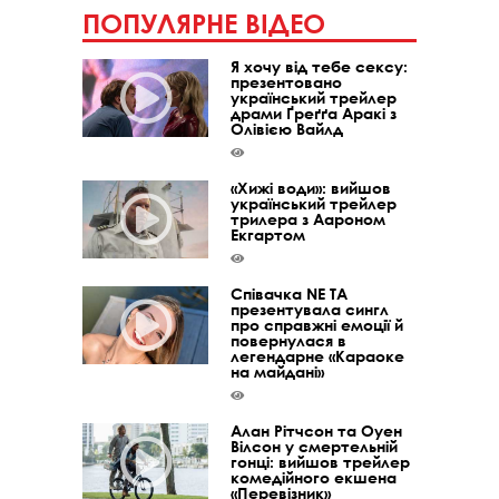
ПОПУЛЯРНЕ ВІДЕО
Я хочу від тебе сексу:
презентовано
український трейлер
драми Ґреґґа Аракі з
Олівією Вайлд
«Хижі води»: вийшов
український трейлер
трилера з Аароном
Екгартом
Співачка NE TA
презентувала сингл
про справжні емоції й
повернулася в
легендарне «Караоке
на майдані»
Алан Рітчсон та Оуен
Вілсон у смертельній
гонці: вийшов трейлер
комедійного екшена
«Перевізник»