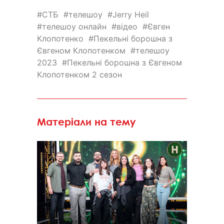
СТБ
телешоу
Jerry Heil
телешоу онлайн
відео
Євген
Клопотенко
Пекельні борошна з
Євгеном Клопотенком
телешоу
2023
Пекельні борошна з Євгеном
Клопотенком 2 сезон
Матеріали на тему