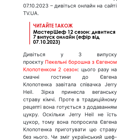
07.10.2023 – дивіться онлайн на сайті
TV.UA.
ЧИТАЙТЕ ТАКОЖ
МастерШеф 12 сезон: дивитися
7 випуск онлайн (ефір від
07.10.2023)
Дивіться у 3 випуску
проєкту
Пекельні борошна з Євгеном
Клопотенком 2 сезон
: цього разу на
смачні гостини до Євгена
Клопотенка завітала співачка Jerry
Heil. Зірка принесла веганську
страву кімчі. Проте в традиційному
рецепті вона готується з додаванням
цукру. Оскільки Jerry Heil не їсть
цукор, тому вона попросила Євгена
Клопотенка приготувати цю страву
без нього. Чи зміг український шеф-