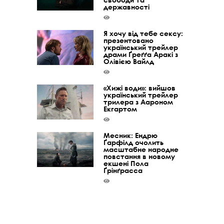
державності
Я хочу від тебе сексу:
презентовано
український трейлер
драми Ґреґґа Аракі з
Олівією Вайлд
«Хижі води»: вийшов
український трейлер
трилера з Аароном
Екгартом
Месник: Ендрю
Ґарфілд очолить
масштабне народне
повстання в новому
екшені Пола
Ґрінґрасса