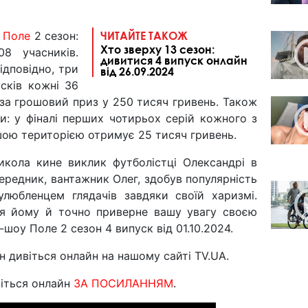
у
Поле
2 сезон:
ЧИТАЙТЕ ТАКОЖ
Хто зверху 13 сезон:
08 учасників.
дивитися 4 випуск онлайн
відповідно, три
від 26.09.2024
сків кожні 36
 за грошовий приз у 250 тисяч гривень. Також
и: у фіналі перших чотирьох серій кожного з
ьшою територією отримує 25 тисяч гривень.
икола кине виклик футболістці Олександрі в
передник, вантажник Олег, здобув популярність
улюбленцем глядачів завдяки своїй харизмі.
я йому й точно приверне вашу увагу своєю
-шоу Поле 2 сезон 4 випуск від 01.10.2024.
н дивіться онлайн на нашому сайті TV.UA.
іться онлайн
ЗА ПОСИЛАННЯМ
.