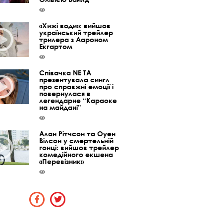
«Хижі води»: вийшов
український трейлер
трилера з Аароном
Екгартом
Співачка NE TA
презентувала сингл
про справжні емоції і
повернулася в
легендарне “Караоке
на майдані”
Алан Рітчсон та Оуен
Вілсон у смертельній
гонці: вийшов трейлер
комедійного екшена
«Перевізник»