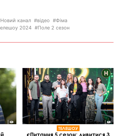
Новий канал
відео
Фіма
телешоу 2024
Поле 2 сезон
ТЕЛЕШОУ
ий
єПитання 5 сезон: дивитися 3