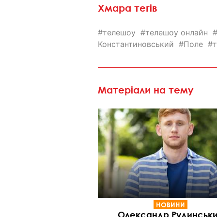
Хмара тегів
телешоу
телешоу онлайн
Константиновський
Поле
Матеріали на тему
НОВИНИ
Олександр Рудинськ