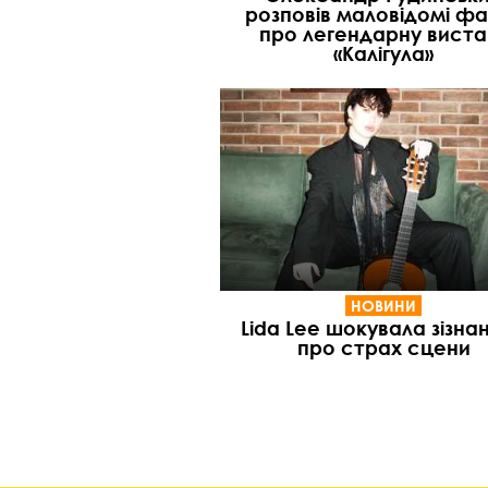
розповів маловідомі ф
про легендарну виста
«Калігула»
НОВИНИ
Lida Lee шокувала зізна
про страх сцени