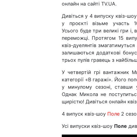
онлайн на сайті TV.UA.
Дивіться у 4 випуску квіз-шо
у проєкті візьме участь 1
Усього буде три великі гри і, 
переможці. Протягом 15 випу
квіз-дуелянтів змагатимуться
залишаються додаткові бонус
трьох пулів гравець з найбіл
У четвертій грі вантажник М
категорії «В гаражі». Його по
у минулому сезоні, ставши 
Однак Микола не поступитьс
щирістю! Дивіться онлайн квіз
4 випуск квіз-шоу
Поле
2 сезо
Усі випуски квіз-шоу
Поле
див