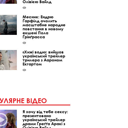
Олівією Вайлд
Месник: Ендрю
Ґарфілд очолить
масштабне народне
повстання в новому
екшені Пола
Ґрінґрасса
«Хижі води»: вийшов
український трейлер
трилера з Аароном
Екгартом
УЛЯРНЕ ВІДЕО
Я хочу від тебе сексу:
презентовано
український трейлер
драми Ґреґґа Аракі з
Олівією Вайлд