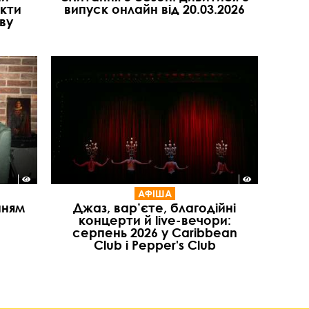
акти
випуск онлайн від 20.03.2026
ву
АФІША
нням
Джаз, вар’єте, благодійні
концерти й live-вечори:
серпень 2026 у Caribbean
Club і Pepper's Club