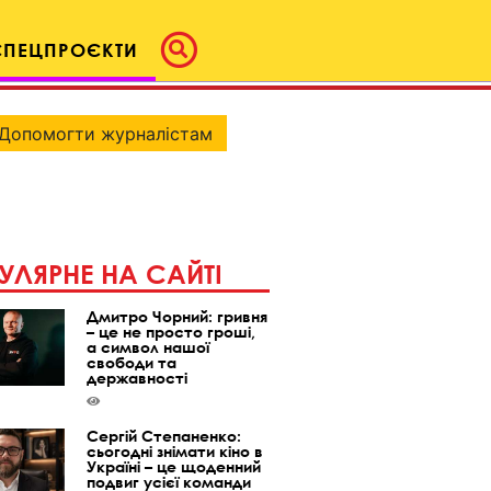
СПЕЦПРОЄКТИ
Допомогти журналістам
УЛЯРНЕ НА САЙТІ
Дмитро Чорний: гривня
– це не просто гроші,
а символ нашої
свободи та
державності
Сергій Степаненко:
сьогодні знімати кіно в
Україні – це щоденний
подвиг усієї команди