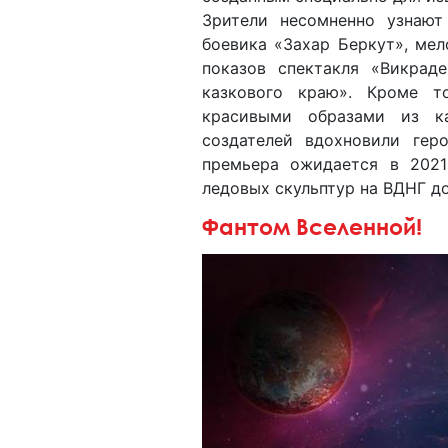
Зрители несомненно узнаю
боевика «Захар Беркут», мел
показов спектакля «Викраде
казкового краю». Кроме т
красивыми образами из к
создателей вдохновили геро
премьера ожидается в 2021
ледовых скульптур на ВДНГ до
Фантом Вселенной!