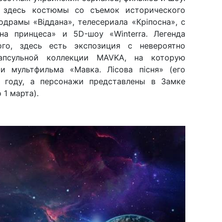
т здесь костюмы со съемок исторического
одрамы «Віддана», телесериала «Кріпосна», с
на принцеса» и 5D-шоу «Winterra. Легенда
ого, здесь есть экспозиция с невероятно
апсульной коллекции MAVKA, на которую
и мультфильма «Мавка. Лісова пісня» (его
 году, а персонажи представлены в Замке
 1 марта).