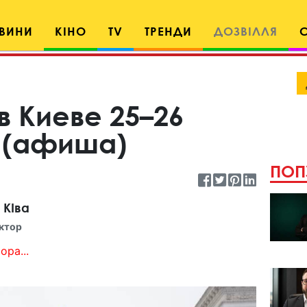
ВИНИ
КІНО
TV
ТРЕНДИ
ДОЗВІЛЛЯ
в Киеве 25–26
0 (афиша)
ПОП
 КІва
ктор
ора...