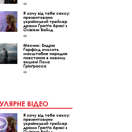
Я хочу від тебе сексу:
презентовано
український трейлер
драми Ґреґґа Аракі з
Олівією Вайлд
Месник: Ендрю
Ґарфілд очолить
масштабне народне
повстання в новому
екшені Пола
Ґрінґрасса
УЛЯРНЕ ВІДЕО
Я хочу від тебе сексу:
презентовано
український трейлер
драми Ґреґґа Аракі з
Олівією Вайлд