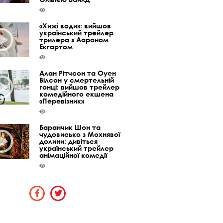
«Хижі води»: вийшов
український трейлер
трилера з Аароном
Екгартом
Алан Рітчсон та Оуен
Вілсон у смертельній
гонці: вийшов трейлер
комедійного екшена
«Перевізник»
Баранчик Шон та
чудовисько з Мохнявої
долини: дивіться
український трейлер
анімаційної комедії