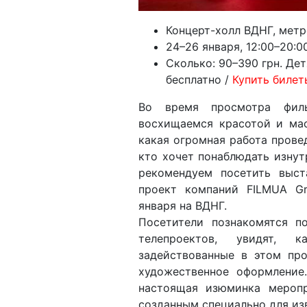
Концерт-холл ВДНГ, мет
24–26 января, 12:00–20:0
Сколько: 90–390 грн. Де
бесплатно /
Купить билет
Во время просмотра филь
восхищаемся красотой и мас
какая огромная работа провед
кто хочет понаблюдать изнут
рекомендуем посетить выс
проект компаний FILMUA Gro
января на ВДНГ.
Посетители познакомятся п
телепроектов, увидят, 
задействованные в этом пр
художественное оформлени
настоящая изюминка мероп
созданным специально для из