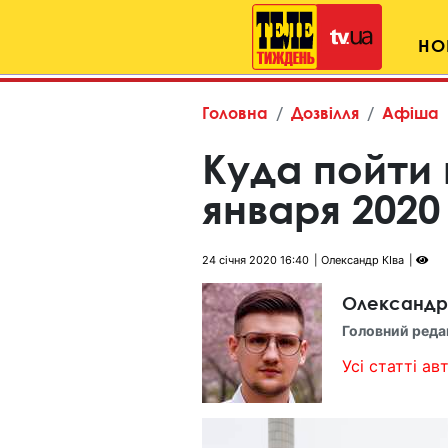
НО
Головна
Дозвілля
Афіша
Куда пойти 
января 202
24 січня 2020 16:40
Олександр КІва
Олександр
Головний реда
Усі статті авт