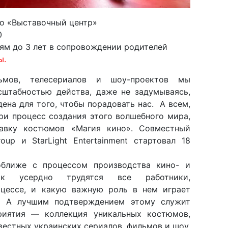
ро «Выставочный центр»
0
тям до 3 лет в сопровождении родителей
ы.
мов, телесериалов и шоу-проектов мы
штабностью действа, даже не задумываясь,
ена для того, чтобы порадовать нас. А всем,
ри процесс создания этого волшебного мира,
тавку костюмов «Магия кино». Совместный
up и StarLight Entertainment стартовал 18
оближе с процессом производства кино- и
как усердно трудятся все работники,
оцессе, и какую важную роль в нем играет
е. А лучшим подтверждением этому служит
риятия — коллекция уникальных костюмов,
вестных украинских сериалов, фильмов и шоу.