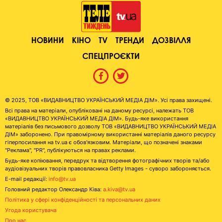
НОВИНИ
КІНО
TV
ТРЕНДИ
ДОЗВІЛЛЯ
СПЕЦПРОЄКТИ
© 2025, ТОВ «ВИДАВНИЦТВО УКРАЇНСЬКИЙ МЕДІА ДІМ». Усі права захищені.
Всі права на матеріали, опубліковані на даному ресурсі, належать ТОВ
«ВИДАВНИЦТВО УКРАЇНСЬКИЙ МЕДІА ДІМ». Будь-яке використання
матеріалів без письмового дозволу ТОВ «ВИДАВНИЦТВО УКРАЇНСЬКИЙ МЕДІА
ДІМ» заборонено. При правомірному використанні матеріалів даного ресурсу
гіперпосилання на tv.ua є обов'язковим. Матеріали, що позначені знаками
"Реклама", "PR", публікуються на правах реклами.
Будь-яке копіювання, передрук та відтворення фотографічних творів та/або
аудіовізуальних творів правовласника Getty Images - суворо забороняється.
E-mail редакції:
info@tv.ua
Головний редактор Олександр Ківа:
a.kiva@tv.ua
Політика у сфері конфіденційності та персональних даних
Угода користувача
Про нас