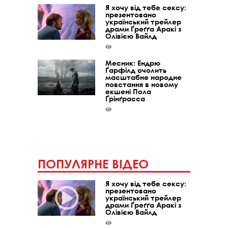
Я хочу від тебе сексу:
презентовано
український трейлер
драми Ґреґґа Аракі з
Олівією Вайлд
Месник: Ендрю
Ґарфілд очолить
масштабне народне
повстання в новому
екшені Пола
Ґрінґрасса
ПОПУЛЯРНЕ ВІДЕО
Я хочу від тебе сексу:
презентовано
український трейлер
драми Ґреґґа Аракі з
Олівією Вайлд