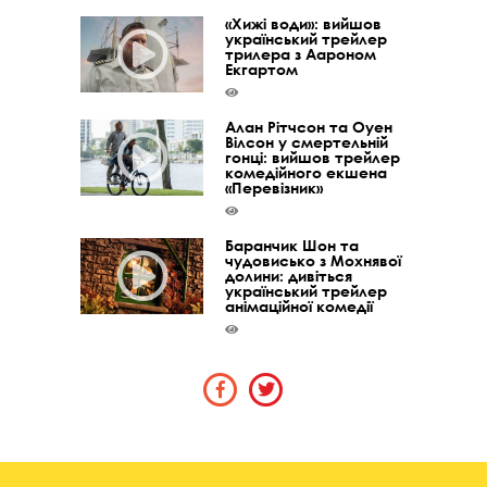
«Хижі води»: вийшов
український трейлер
трилера з Аароном
Екгартом
Алан Рітчсон та Оуен
Вілсон у смертельній
гонці: вийшов трейлер
комедійного екшена
«Перевізник»
Баранчик Шон та
чудовисько з Мохнявої
долини: дивіться
український трейлер
анімаційної комедії