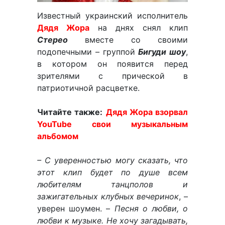
Известный украинский исполнитель
Дядя Жора
на днях снял клип
Стерео
вместе со своими
подопечными – группой
Бигуди шоу
,
в котором он появится перед
зрителями с прической в
патриотичной расцветке.
Читайте также:
Дядя Жора взорвал
YouTube свои музыкальным
альбомом
– С уверенностью могу сказать, что
этот клип будет по душе всем
любителям танцполов и
зажигательных клубных вечеринок
, –
уверен шоумен. –
Песня о любви, о
любви к музыке. Не хочу загадывать,