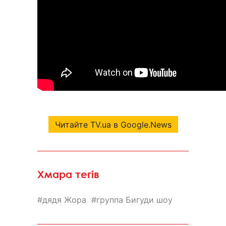
Читайте TV.ua в Google.News
Хмара тегів
дядя Жора
группа Бигуди шоу