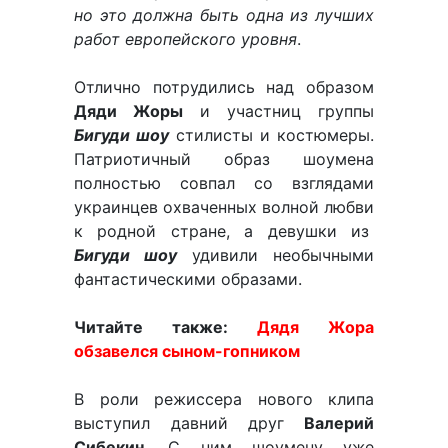
но это должна быть одна из лучших
работ европейского уровня
.
Отлично потрудились над образом
Дяди Жоры
и участниц группы
Бигуди шоу
стилисты и костюмеры.
Патриотичный образ шоумена
полностью совпал со взглядами
украинцев охваченных волной любви
к родной стране, а девушки из
Бигуди шоу
удивили необычными
фантастическими образами.
Читайте также:
Дядя Жора
обзавелся сыном-гопником
В роли режиссера нового клипа
выступил давний друг
Валерий
Сибекин
. С ним шоумену уже