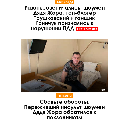
АВТОЛЕДІ
Разоткровеничались: шоумен
Дядя Жора, топ-блогер
Трушковский и гонщик
Гринчук признались в
нарушении ПДД
ЕКСКЛЮЗИВ
НОВИНИ
Сбавьте обороты:
Переживший инсульт шоумен
Дядя Жора обратился к
поклонникам