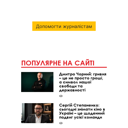
Допомогти журналістам
ПОПУЛЯРНЕ НА САЙТІ
Дмитро Чорний: гривня
– це не просто гроші,
а символ нашої
свободи та
державності
Сергій Степаненко:
сьогодні знімати кіно в
Україні – це щоденний
подвиг усієї команди