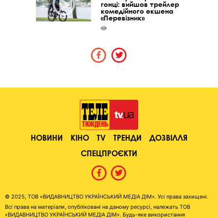
гонці: вийшов трейлер
комедійного екшена
«Перевізник»
НОВИНИ
КІНО
TV
ТРЕНДИ
ДОЗВІЛЛЯ
СПЕЦПРОЄКТИ
© 2025, ТОВ «ВИДАВНИЦТВО УКРАЇНСЬКИЙ МЕДІА ДІМ». Усі права захищені.
Всі права на матеріали, опубліковані на даному ресурсі, належать ТОВ
«ВИДАВНИЦТВО УКРАЇНСЬКИЙ МЕДІА ДІМ». Будь-яке використання