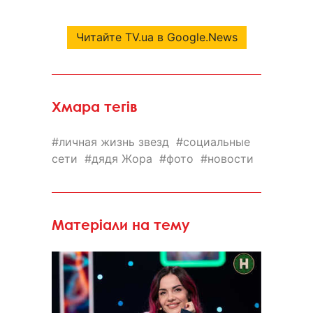
Читайте TV.ua в Google.News
Хмара тегів
личная жизнь звезд
социальные
сети
дядя Жора
фото
новости
Матеріали на тему