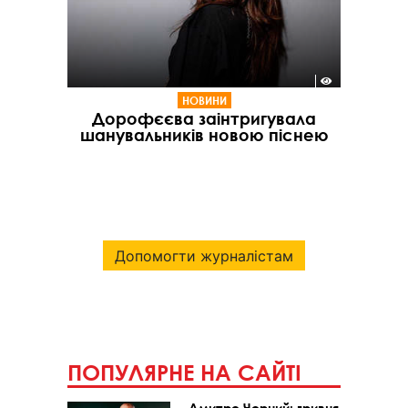
НОВИНИ
Дорофєєва заінтригувала
шанувальників новою піснею
Допомогти журналістам
ПОПУЛЯРНЕ НА САЙТІ
Дмитро Чорний: гривня