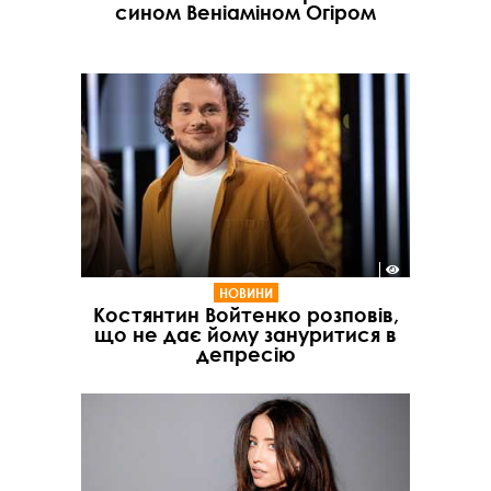
сином Веніаміном Огіром
НОВИНИ
Костянтин Войтенко розповів,
що не дає йому зануритися в
депресію