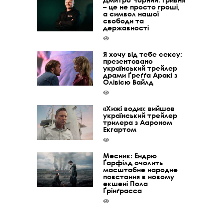
– це не просто гроші,
а символ нашої
свободи та
державності
Я хочу від тебе сексу:
презентовано
український трейлер
драми Ґреґґа Аракі з
Олівією Вайлд
«Хижі води»: вийшов
український трейлер
трилера з Аароном
Екгартом
Месник: Ендрю
Ґарфілд очолить
масштабне народне
повстання в новому
екшені Пола
Ґрінґрасса