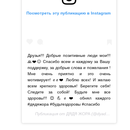
Посмотреть эту публикацию в Instagram
Друзья!!! Добрые позитивные люди мои!!!
🙏❤️😊 Спасибо всем и каждому за Вашу
поддержку, за добрые слова и пожелания !
Мне очень приятно и это очень
мотивирует! ✊✊❤️ Люблю всех! И желаю
всем крепкого здоровья! Берегите себя!
Следите за собой! Будьте мне все
здоровы!!!😊💪✊❤️ обнял каждого
#дядяжора #будьтездоровы #спасибо
Публикация от
ДЯДЯ ЖОРА
(@dyadya_jora)
8 М