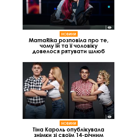
НОВИНИ
MamaRika розповіла про те,
чому їй та її чоловіку
довелося рятувати шлюб
НОВИНИ
Тіна Кароль опублікувала
знімки зі своїм 14-річним