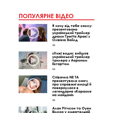
ПОПУЛЯРНЕ ВІДЕО
Я хочу від тебе сексу:
презентовано
український трейлер
драми Ґреґґа Аракі з
Олівією Вайлд
«Хижі води»: вийшов
український трейлер
трилера з Аароном
Екгартом
Співачка NE TA
презентувала сингл
про справжні емоції й
повернулася в
легендарне «Караоке
на майдані»
Алан Рітчсон та Оуен
Вілсон у смертельній