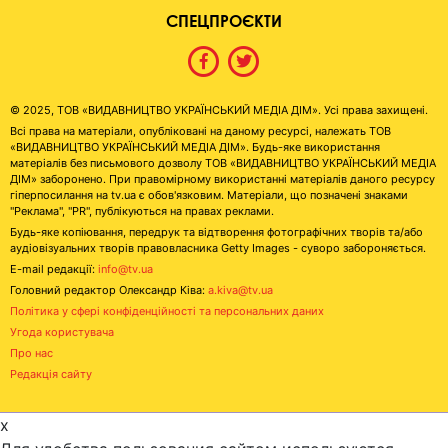
СПЕЦПРОЄКТИ
© 2025, ТОВ «ВИДАВНИЦТВО УКРАЇНСЬКИЙ МЕДІА ДІМ». Усі права захищені.
Всі права на матеріали, опубліковані на даному ресурсі, належать ТОВ
«ВИДАВНИЦТВО УКРАЇНСЬКИЙ МЕДІА ДІМ». Будь-яке використання
матеріалів без письмового дозволу ТОВ «ВИДАВНИЦТВО УКРАЇНСЬКИЙ МЕДІА
ДІМ» заборонено. При правомірному використанні матеріалів даного ресурсу
гіперпосилання на tv.ua є обов'язковим. Матеріали, що позначені знаками
"Реклама", "PR", публікуються на правах реклами.
Будь-яке копіювання, передрук та відтворення фотографічних творів та/або
аудіовізуальних творів правовласника Getty Images - суворо забороняється.
E-mail редакції:
info@tv.ua
Головний редактор Олександр Ківа:
a.kiva@tv.ua
Політика у сфері конфіденційності та персональних даних
Угода користувача
Про нас
Редакція сайту
x