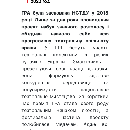
2020 год
ГРА була заснована
НСТДУ
у 2018
році. Лише за два роки проведення
проєкт набув значного розголосу і
об’єднав навколо себе всю
прогресивну театральну спільноту
країни.
У ГРІ беруть участь
театральні колективи з різних
куточків України. Змагаючись і
презентуючи свої кращі доробки,
вони формують здорове
конкурентне середовище та
популяризують національне
театральне мистецтво. За короткий
час премія ГРА стала свого роду
театральним «знаком якості», а
фестивальна частина проєкту
полюбилася глядачам. Адже всі