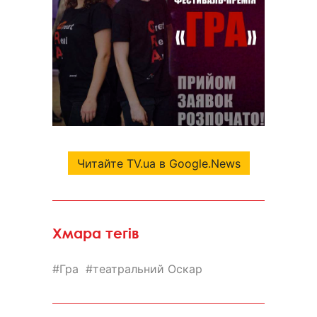
Читайте TV.ua в Google.News
Хмара тегів
Гра
театральний Оскар