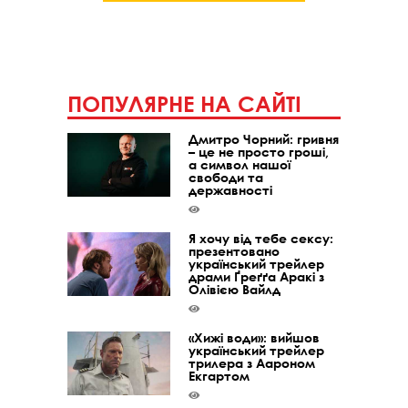
ПОПУЛЯРНЕ НА САЙТІ
Дмитро Чорний: гривня
– це не просто гроші,
а символ нашої
свободи та
державності
Я хочу від тебе сексу:
презентовано
український трейлер
драми Ґреґґа Аракі з
Олівією Вайлд
«Хижі води»: вийшов
український трейлер
трилера з Аароном
Екгартом