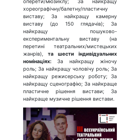
оперети/мюзиклу; За найкращу
хореографічну/балетну/пластичну
виставу; За найкращу камерну
виставу (до 150 глядачів); За
найкращу пошуково-
експериментальну виставу (на
перетині театральних/мистецьких
жанрів),
та шести індивідуальних
номінаціях:
За найкращу жіночу
роль; За найкращу чоловічу роль; За
найкращу режисерську роботу; За
найкращу сценографію; За найкраще
пластичне рішення вистави; За
найкраще музичне рішення вистави.