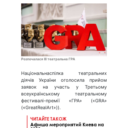
Розпочалася III театральна ГРА
Національнаспілка театральних
діячів України оголосила прийом
заявок на участь у Третьому
всеукраїнському театральному
фестивалі-премії «ГРА» («GRA»
(«GreatRealArt»)).
ЧИТАЙТЕ ТАКОЖ
Афиша мероприятий Киева на