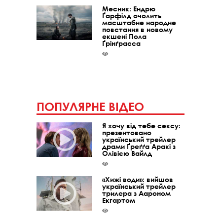
Месник: Ендрю
Ґарфілд очолить
масштабне народне
повстання в новому
екшені Пола
Ґрінґрасса
ПОПУЛЯРНЕ ВІДЕО
Я хочу від тебе сексу:
презентовано
український трейлер
драми Ґреґґа Аракі з
Олівією Вайлд
«Хижі води»: вийшов
український трейлер
трилера з Аароном
Екгартом