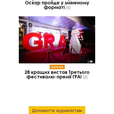
Оскар пройде у зміненому
форматі
PR
ТЕАТРАЛ
28 кращих вистав Третього
фестивалю-премії ГРА!
PR
Допомогти журналістам