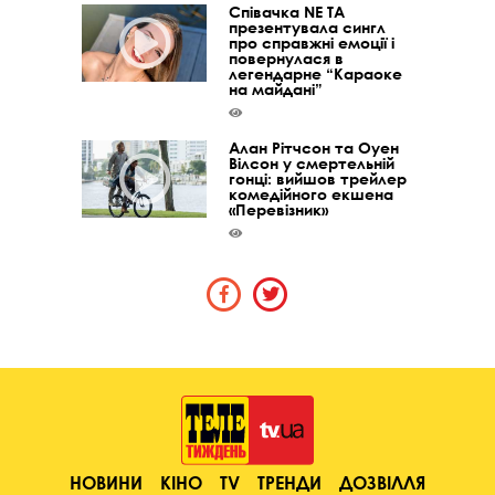
Співачка NE TA
презентувала сингл
про справжні емоції і
повернулася в
легендарне “Караоке
на майдані”
Алан Рітчсон та Оуен
Вілсон у смертельній
гонці: вийшов трейлер
комедійного екшена
«Перевізник»
НОВИНИ
КІНО
TV
ТРЕНДИ
ДОЗВІЛЛЯ