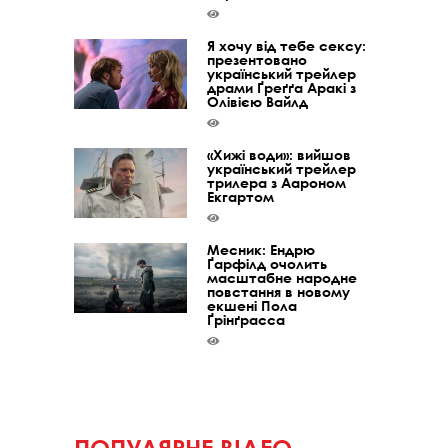
Я хочу від тебе сексу:
презентовано
український трейлер
драми Ґреґґа Аракі з
Олівією Вайлд
«Хижі води»: вийшов
український трейлер
трилера з Аароном
Екгартом
Месник: Ендрю
Ґарфілд очолить
масштабне народне
повстання в новому
екшені Пола
Ґрінґрасса