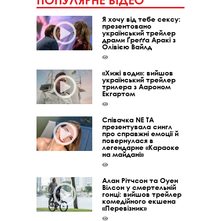
ПОПУЛЯРНЕ ВІДЕО
Я хочу від тебе сексу:
презентовано
український трейлер
драми Ґреґґа Аракі з
Олівією Вайлд
«Хижі води»: вийшов
український трейлер
трилера з Аароном
Екгартом
Співачка NE TA
презентувала сингл
про справжні емоції й
повернулася в
легендарне «Караоке
на майдані»
Алан Рітчсон та Оуен
Вілсон у смертельній
гонці: вийшов трейлер
комедійного екшена
«Перевізник»