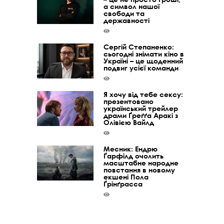
а символ нашої
свободи та
державності
Сергій Степаненко:
сьогодні знімати кіно в
Україні – це щоденний
подвиг усієї команди
Я хочу від тебе сексу:
презентовано
український трейлер
драми Ґреґґа Аракі з
Олівією Вайлд
Месник: Ендрю
Ґарфілд очолить
масштабне народне
повстання в новому
екшені Пола
Ґрінґрасса