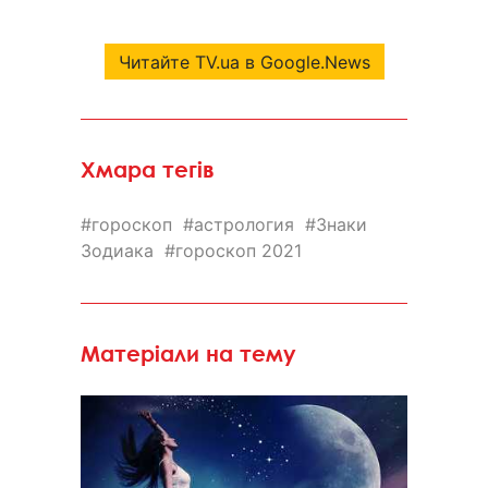
Читайте TV.ua в Google.News
Хмара тегів
гороскоп
астрология
Знаки
Зодиака
гороскоп 2021
Матеріали на тему