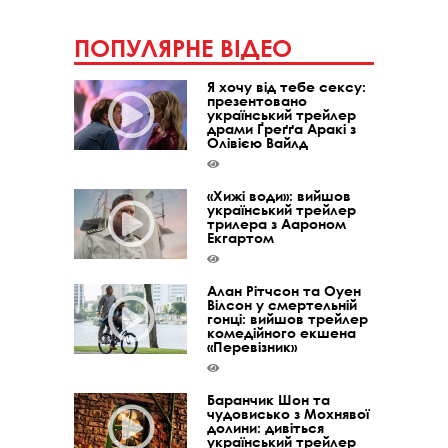
ПОПУЛЯРНЕ ВІДЕО
Я хочу від тебе сексу:
презентовано
український трейлер
драми Ґреґґа Аракі з
Олівією Вайлд
«Хижі води»: вийшов
український трейлер
трилера з Аароном
Екгартом
Алан Рітчсон та Оуен
Вілсон у смертельній
гонці: вийшов трейлер
комедійного екшена
«Перевізник»
Баранчик Шон та
чудовисько з Мохнявої
долини: дивіться
український трейлер