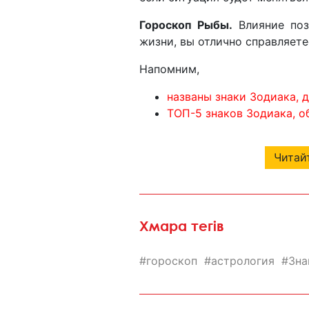
Гороскоп Рыбы.
Влияние поз
жизни, вы отлично справляетес
Напомним,
названы знаки Зодиака, 
ТОП-5 знаков Зодиака, 
Читайт
Хмара тегів
гороскоп
астрология
Зна