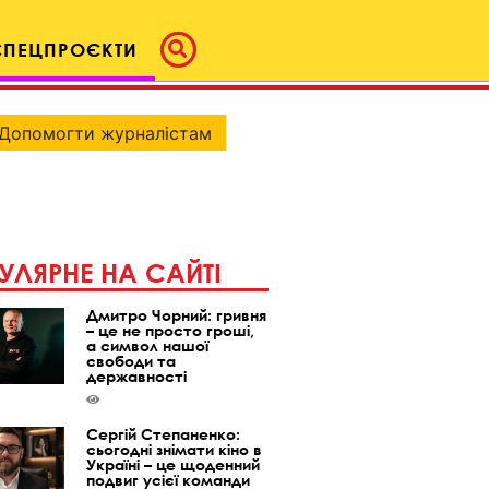
СПЕЦПРОЄКТИ
Допомогти журналістам
УЛЯРНЕ НА САЙТІ
Дмитро Чорний: гривня
– це не просто гроші,
а символ нашої
свободи та
державності
Сергій Степаненко:
сьогодні знімати кіно в
Україні – це щоденний
подвиг усієї команди