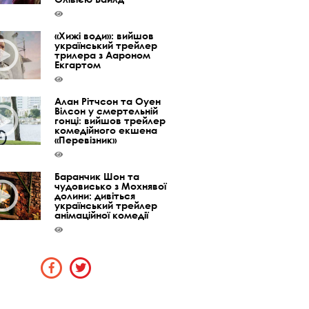
«Хижі води»: вийшов
український трейлер
трилера з Аароном
Екгартом
Алан Рітчсон та Оуен
Вілсон у смертельній
гонці: вийшов трейлер
комедійного екшена
«Перевізник»
Баранчик Шон та
чудовисько з Мохнявої
долини: дивіться
український трейлер
анімаційної комедії