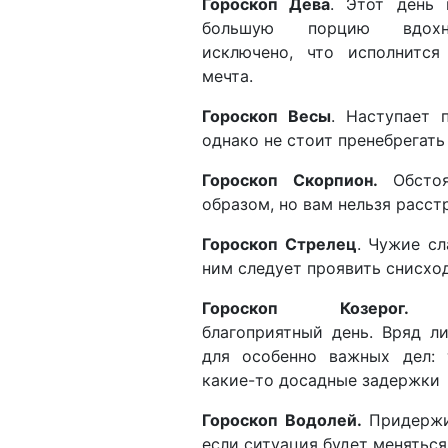
Гороскоп Дева
. Этот день 
большую порцию вдохн
исключено, что исполнится
мечта.
Гороскоп Весы
. Наступает 
однако не стоит пренебрегат
Гороскоп Скорпион.
Обстоя
образом, но вам нельзя расст
Гороскоп Стрелец
. Чужие сл
ним следует проявить снисхо
Гороскоп Козерог.
Сп
благоприятный день. Вряд л
для особенно важных дел: 
какие-то досадные задержки
Гороскоп Водолей.
Придержив
если ситуация будет меняться