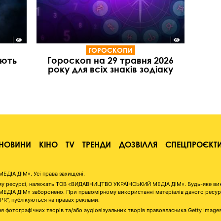
ГОРОСКОПИ
іють
Гороскоп на 29 травня 2026
року для всіх знаків зодіаку
НОВИНИ
КІНО
TV
ТРЕНДИ
ДОЗВІЛЛЯ
СПЕЦПРОЄКТ
ІА ДІМ». Усі права захищені.
аному ресурсі, належать ТОВ «ВИДАВНИЦТВО УКРАЇНСЬКИЙ МЕДІА ДІМ». Будь-яке ви
А ДІМ» заборонено. При правомірному використанні матеріалів даного ресурсу 
"PR", публікуються на правах реклами.
я фотографічних творів та/або аудіовізуальних творів правовласника Getty Image