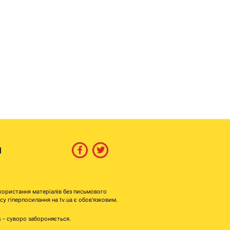
И
користання матеріалів без письмового
гіперпосилання на tv.ua є обов'язковим.
s - суворо забороняється.