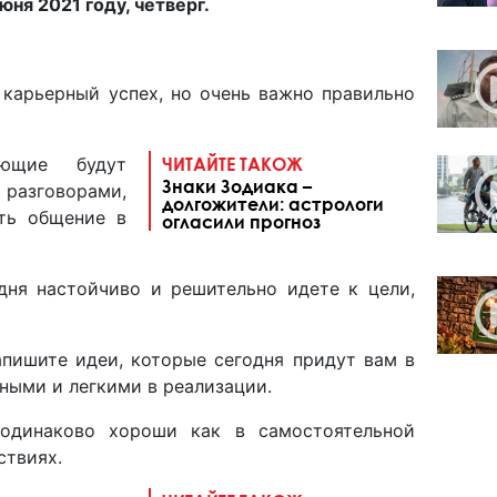
юня 2021 году, четверг.
цы.
карьерный успех, но очень важно правильно
ющие будут
ЧИТАЙТЕ ТАКОЖ
Знаки Зодиака –
 разговорами,
долгожители: астрологи
ить общение в
огласили прогноз
одня настойчиво и решительно идете к цели,
пишите идеи, которые сегодня придут вам в
ными и легкими в реализации.
одинаково хороши как в самостоятельной
йствиях.