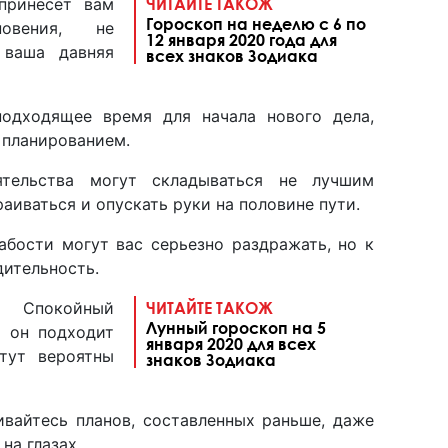
принесет вам
ЧИТАЙТЕ ТАКОЖ
Гороскоп на неделю с 6 по
овения, не
12 января 2020 года для
 ваша давняя
всех знаков Зодиака
подходящее время для начала нового дела,
ь планированием.
тельства могут складываться не лучшим
раиваться и опускать руки на половине пути.
абости могут вас серьезно раздражать, но к
дительность.
окойный
ЧИТАЙТЕ ТАКОЖ
Лунный гороскоп на 5
и он подходит
января 2020 для всех
тут вероятны
знаков Зодиака
айтесь планов, составленных раньше, даже
 на глазах.