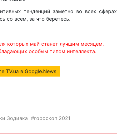
итивных тенденций заметно во всех сферах
ь со всем, за что беретесь.
для которых май станет лучшим месяцем.
обладающих особым типом интеллекта.
е TV.ua в Google.News
ки Зодиака
гороскоп 2021