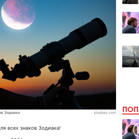
ПОП
ов Зодиака
pixabay.com
для всех знаков Зодиака!