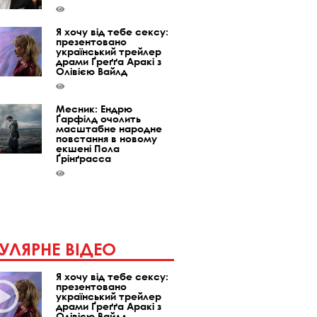
Я хочу від тебе сексу:
презентовано
український трейлер
драми Ґреґґа Аракі з
Олівією Вайлд
Месник: Ендрю
Ґарфілд очолить
масштабне народне
повстання в новому
екшені Пола
Ґрінґрасса
УЛЯРНЕ ВІДЕО
Я хочу від тебе сексу:
презентовано
український трейлер
драми Ґреґґа Аракі з
Олівією Вайлд