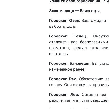
Узнайте свой гороскоп на 17 и
Знак месяца — Близне
Гороскоп Овен.
Ваш ожидает 
выбрать цель.
Гороскоп Телец
. Окружа
отвлекать вас бесполезными
возможно, следует огранич
этот день.
Гороскоп Близнецы
. Вы сег
намеченное ранее.
Гороскоп Рак.
Обязательно за
голову. Они окажутся правиль
Гороскоп Лев.
Сегодня вы 
работе, так и в групповых де