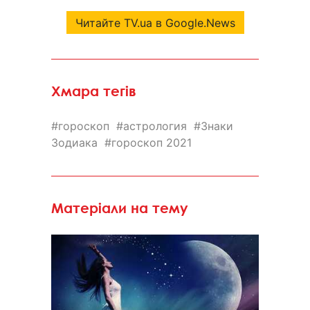
Читайте TV.ua в Google.News
Хмара тегів
гороскоп
астрология
Знаки
Зодиака
гороскоп 2021
Матеріали на тему