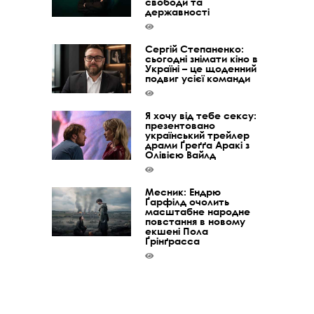
свободи та
державності
Сергій Степаненко:
сьогодні знімати кіно в
Україні – це щоденний
подвиг усієї команди
Я хочу від тебе сексу:
презентовано
український трейлер
драми Ґреґґа Аракі з
Олівією Вайлд
Месник: Ендрю
Ґарфілд очолить
масштабне народне
повстання в новому
екшені Пола
Ґрінґрасса