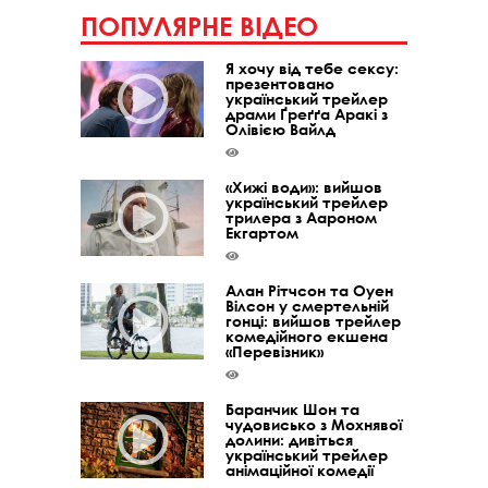
ПОПУЛЯРНЕ ВІДЕО
Я хочу від тебе сексу:
презентовано
український трейлер
драми Ґреґґа Аракі з
Олівією Вайлд
«Хижі води»: вийшов
український трейлер
трилера з Аароном
Екгартом
Алан Рітчсон та Оуен
Вілсон у смертельній
гонці: вийшов трейлер
комедійного екшена
«Перевізник»
Баранчик Шон та
чудовисько з Мохнявої
долини: дивіться
український трейлер
анімаційної комедії