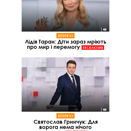
ІНТЕРВ'Ю
Лідія Таран: Діти зараз мріють
про мир і перемогу
ЕКСКЛЮЗИВ
ІНТЕРВ'Ю
Святослав Гринчук: Для
ворога нема нічого