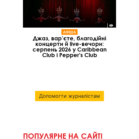
АФІША
Джаз, вар’єте, благодійні
концерти й live-вечори:
серпень 2026 у Caribbean
Club і Pepper's Club
Допомогти журналістам
ПОПУЛЯРНЕ НА САЙТІ