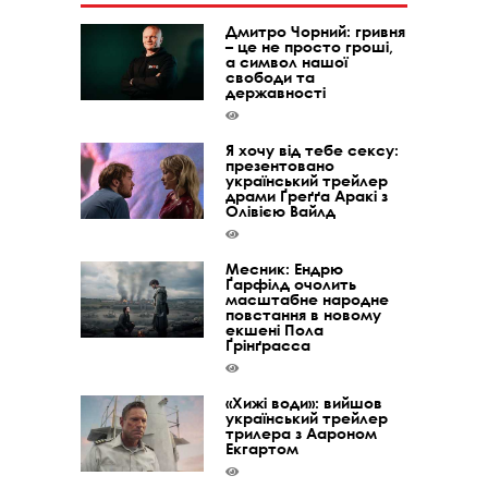
Дмитро Чорний: гривня
– це не просто гроші,
а символ нашої
свободи та
державності
Я хочу від тебе сексу:
презентовано
український трейлер
драми Ґреґґа Аракі з
Олівією Вайлд
Месник: Ендрю
Ґарфілд очолить
масштабне народне
повстання в новому
екшені Пола
Ґрінґрасса
«Хижі води»: вийшов
український трейлер
трилера з Аароном
Екгартом