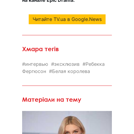
Читайте TV.ua в Google.News
Хмара тегів
интервью
эксклюзив
Ребекка
Фергюсон
Белая королева
Матеріали на тему